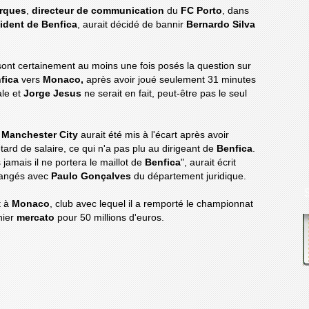
rques
,
directeur de communication
du
FC Porto
, dans
ident de Benfica
, aurait décidé de bannir
Bernardo Silva
sont certainement au moins une fois posés la question sur
fica
vers
Monaco,
après avoir joué seulement 31 minutes
ale et
Jorge Jesus
ne serait en fait, peut-être pas le seul
e
Manchester City
aurait été mis à l'écart après avoir
ard de salaire, ce qui n'a pas plu au dirigeant de
Benfica
.
s jamais il ne portera le maillot de
Benfica
", aurait écrit
hangés avec
Paulo Gonçalves
du département juridique.
t à
Monaco
, club avec lequel il a remporté le championnat
nier
mercato
pour 50 millions d'euros.