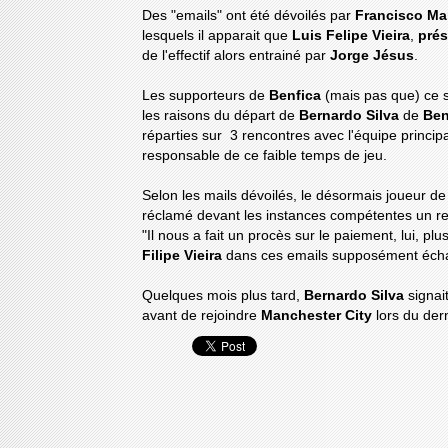
Des "emails" ont été dévoilés par
Francisco Ma
lesquels il apparait que
Luis Felipe Vieira
,
prés
de l'effectif alors entrainé par
Jorge Jésus
.
Les supporteurs de
Benfica
(mais pas que) ce 
les raisons du départ de
Bernardo Silva
de
Ben
réparties sur 3 rencontres avec l'équipe princip
responsable de ce faible temps de jeu.
Selon les mails dévoilés, le désormais joueur d
réclamé devant les instances compétentes un ret
"Il nous a fait un procès sur le paiement, lui, plu
Filipe Vieira
dans ces emails supposément éc
Quelques mois plus tard,
Bernardo Silva
signai
avant de rejoindre
Manchester City
lors du der