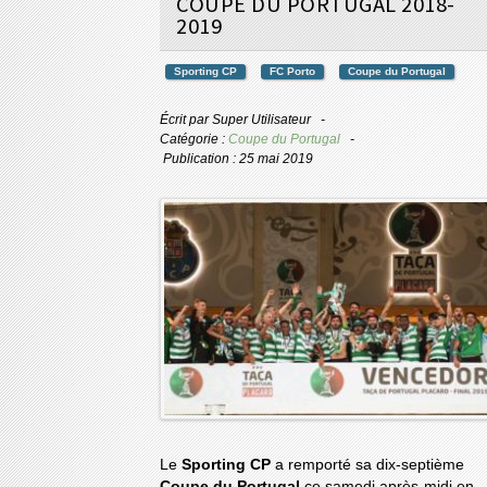
COUPE DU PORTUGAL 2018-
2019
Sporting CP
FC Porto
Coupe du Portugal
Écrit par
Super Utilisateur
Catégorie :
Coupe du Portugal
Publication : 25 mai 2019
Le
Sporting CP
a remporté sa dix-septième
Coupe du Portugal
ce samedi après-midi en