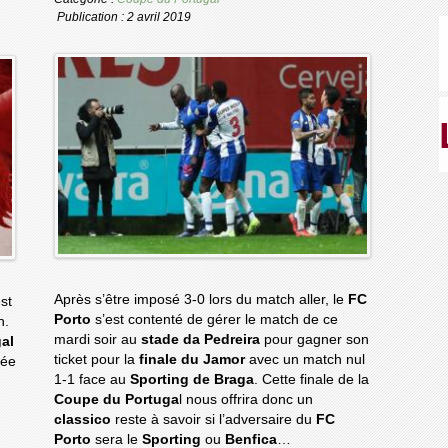
Publication : 2 avril 2019
Après s’être imposé 3-0 lors du match aller, le
FC
st
Porto
s’est contenté de gérer le match de ce
n.
mardi soir au
stade da Pedreira
pour gagner son
al
ticket pour la
finale du Jamor
avec un match nul
tée
1-1 face au
Sporting de Braga
. Cette finale de la
Coupe du Portuga
l nous offrira donc un
classico
reste à savoir si l’adversaire du
FC
Porto
sera le
Sporting
ou
Benfica
…