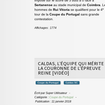
imposé sur le score de 3 buts à 0 face à
Sertanense
au stade municipal de
Coimbra
. L
e
hommes de
Rui Vitoria
se qualifient pour le 4
tour de la
Coupe du Portugal
sans grande
contestation.
Affichages : 1774
CALDAS, L’ÉQUIPE QUI MÉRITE
LA COURONNE DE L’ÉPREUVE
REINE [VIDÉO]
Coupe du Portugal
Caldas SC
Écrit par
Super Utilisateur
Catégorie :
Coupe du Portugal
Publication : 11 janvier 2018