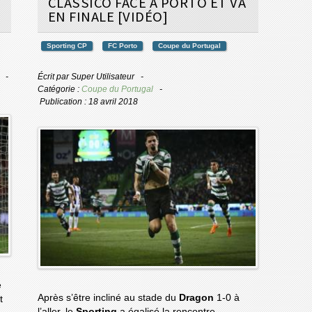
CLASSICO FACE À PORTO ET VA
EN FINALE [VIDÉO]
Sporting CP
FC Porto
Coupe du Portugal
Écrit par
Super Utilisateur
Catégorie :
Coupe du Portugal
Publication : 18 avril 2018
e
Après s’être incliné au stade du
Dragon
1-0 à
t
l’aller, le
Sporting
a égalisé la rencontre