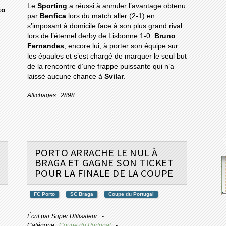
Le
Sporting
a réussi à annuler l’avantage obtenu
to
par
Benfica
lors du match aller (2-1) en
s’imposant à domicile face à son plus grand rival
lors de l’éternel derby de Lisbonne 1-0.
Bruno
Fernandes
, encore lui, à porter son équipe sur
les épaules et s’est chargé de marquer le seul but
de la rencontre d’une frappe puissante qui n’a
laissé aucune chance à
Svilar
.
Affichages : 2898
PORTO ARRACHE LE NUL À
BRAGA ET GAGNE SON TICKET
POUR LA FINALE DE LA COUPE
FC Porto
SC Braga
Coupe du Portugal
Écrit par
Super Utilisateur
Catégorie :
Coupe du Portugal