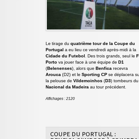
Le tirage du
quatrième tour de la Coupe du
Portugal
a eu lieu ce vendredi après-midi à la
Cidade du Futebol
. Des trois grands, seul le
Porto
va jouer face à une équipe de
D1
(
Belenenses
), alors que
Benfica
recevra
Arouca
(D2) et le
Sporting CP
se déplacera s
la pelouse de
Vildemoinhos
(
D3
) tombeurs du
Nacional da Madeira
au tour précédent.
Affichages : 2120
COUPE DU PORTUGAL :