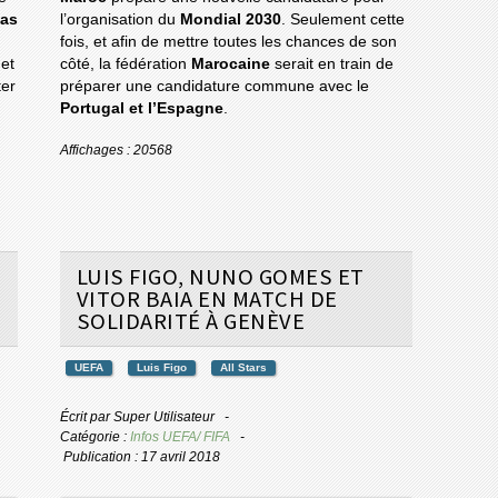
as
l’organisation du
Mondial 2030
. Seulement cette
fois, et afin de mettre toutes les chances de son
et
côté, la fédération
Marocaine
serait en train de
ter
préparer une candidature commune avec le
Portugal et l’Espagne
.
Affichages : 20568
LUIS FIGO, NUNO GOMES ET
VITOR BAIA EN MATCH DE
SOLIDARITÉ À GENÈVE
UEFA
Luis Figo
All Stars
Écrit par
Super Utilisateur
Catégorie :
Infos UEFA/ FIFA
Publication : 17 avril 2018