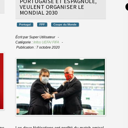
PORTUGAISE ET ESPAGNOLE,
VEULENT ORGANISER LE
MONDIAL 2030
Portugal
FPF
Coupe du Monde
Écrit par
Super Utilisateur
Catégorie :
Infos UEFA/ FIFA
Publication : 7 octobre 2020
une
Les deux fédérations ont profité du match amical