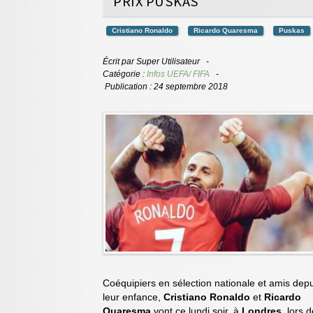
PRIX PUSKAS
Cristiano Ronaldo
Ricardo Quaresma
Puskas
Écrit par
Super Utilisateur
Catégorie :
Infos UEFA/ FIFA
Publication : 24 septembre 2018
Coéquipiers en sélection nationale et amis dep
leur enfance,
Cristiano Ronaldo
et
Ricardo
Quaresma
vont ce lundi soir, à
Londres
, lors 