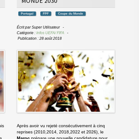
MONDE 2030
Portugal
FPF
Coupe du Monde
Écrit par
Super Utilisateur
Catégorie :
Infos UEFA/ FIFA
Publication : 28 août 2018
uis
Après avoir vu rejeté consécutivement à cinq
reprises (2010,2014, 2018,2022 et 2026), le
de
Maroc
prépare une nouvelle candidature pour