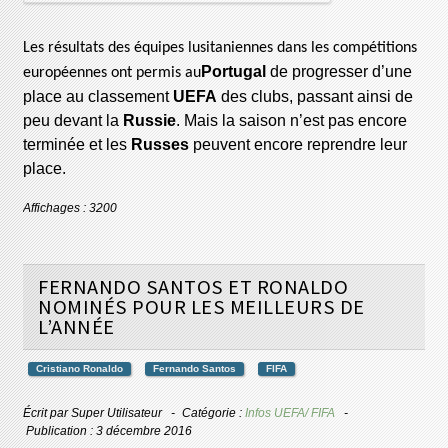
Les résultats des équipes lusitaniennes dans les compétitions
Portugal
de progresser d’une
européennes ont permis au
place au classement
UEFA
des clubs, passant ainsi de
peu devant la
Russie
. Mais la saison n’est pas encore
terminée et les
Russes
peuvent encore reprendre leur
place.
Affichages : 3200
FERNANDO SANTOS ET RONALDO
NOMINÉS POUR LES MEILLEURS DE
L’ANNÉE
Cristiano Ronaldo
Fernando Santos
FIFA
Écrit par
Super Utilisateur
Catégorie :
Infos UEFA/ FIFA
Publication : 3 décembre 2016