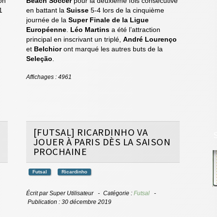
on
Beach Soccer
pour la deuxième fois consécutive
1
en battant la
Suisse
5-4 lors de la cinquième
journée de la
Super Finale de la Ligue
Européenne
.
Léo Martins
a été l’attraction
principal en inscrivant un triplé,
André Lourenço
et
Belchior
ont marqué les autres buts de la
Seleção
.
Affichages : 4961
[FUTSAL] RICARDINHO VA
JOUER À PARIS DÈS LA SAISON
PROCHAINE
Futsal
Ricardinho
Écrit par
Super Utilisateur
Catégorie :
Futsal
Publication : 30 décembre 2019