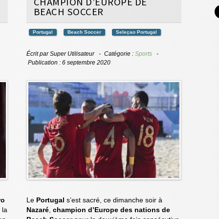
CHAMPION D’EUROPE DE
BEACH SOCCER
Portugal
Beach Soccer
Seleçao Portugal
Écrit par
Super Utilisateur
Catégorie :
Sports
Publication : 6 septembre 2020
ro
Le
Portugal
s’est sacré, ce dimanche soir à
 la
Nazaré
,
champion d’Europe des nations de