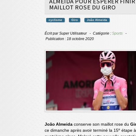
ALMEIDA POUR ESPÉRER FINIR
MAILLOT ROSE DU GIRO
cyclisme
Giro
João Almeida
Écrit par
Super Utilisateur
Catégorie :
Sports
Publication : 18 octobre 2020
João Almeida
conserve son maillot rose du
Gi
e
ce dimanche après avoir terminé la 15
étape à