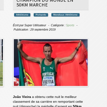
50KM MARCHE
Athlétisme
Pichardo
Mondiaux Athlétisme
Écrit par
Super Utilisateur
Catégorie :
Sports
Publication : 29 septembre 2019
João Vieira
a obtenu cette nuit le meilleur
classement de sa carrière en remportant cette
nuit (dimanche) la médaille d’argent en
50km