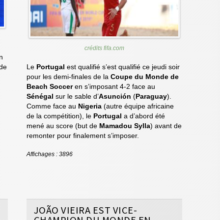
crédits fifa.com
n
de
Le
Portugal
est qualifié s’est qualifié ce jeudi soir
pour les demi-finales de la
Coupe du Monde de
Beach Soccer
en s’imposant 4-2 face au
Sénégal
sur le sable d’
Asunción
(
Paraguay
).
Comme face au
Nigeria
(autre équipe africaine
de la compétition), le
Portugal
a d’abord été
mené au score (but de
Mamadou Sylla
) avant de
remonter pour finalement s’imposer.
Affichages : 3896
JOÃO VIEIRA EST VICE-
CHAMPION DU MONDE EN