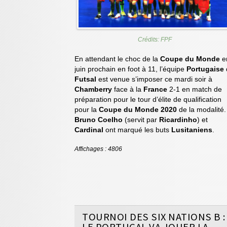
Crédits: FPF
En attendant le choc de la
Coupe du Monde
e
juin prochain en foot à 11, l’équipe
Portugaise
Futsal
est venue s’imposer ce mardi soir à
Chamberry
face à la
France
2-1 en match de
préparation pour le tour d’élite de qualification
pour la
Coupe du Monde 2020
de la modalité.
Bruno Coelho
(servit par
Ricardinho
) et
Cardinal
ont marqué les buts
Lusitaniens
.
Affichages : 4806
TOURNOI DES SIX NATIONS B :
LE PORTUGAL VA JOUER LA