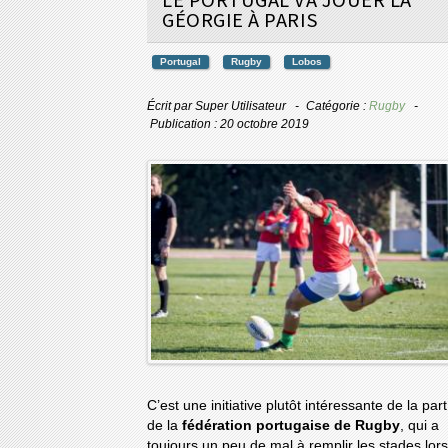
GÉORGIE À PARIS
Portugal
Rugby
Lobos
Écrit par
Super Utilisateur
Catégorie :
Rugby
Publication : 20 octobre 2019
C’est une initiative plutôt intéressante de la part
de la
fédération portugaise de Rugby
, qui a
toujours un peu de mal à remplir les stades lors