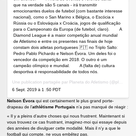
que na verdade são 5 canais - irá transmitir
emocionantes duelos de futebol (com bastante interesse
nacional), como o San Marino x Bélgica, o Escócia x
Rússia ou o Eslováquia x Croácia, jogos de qualificação
para o Campeonato da Europa (de futebol, claro). ⠀ ⠀ A
Diamond League é a maior competição anual mundial
de Atletismo e entre os presentes nas finais de hoje
constam dois atletas portugueses 🇵🇹 no Triplo Salto:
Pedro Pablo Pichardo e Nelson Évora. Um deles foi o
vencedor da competição em 2018. O outro é um
campeão olímpico e mundial. ⠀ ⠀ A (falta de) cultura
desportiva é responsabilidade de todos nós.
Une publication partagée par
Planeta do Atletismo
(@planetadoatletismo) le
6 Sept. 2019 à 1 :50 PDT
Nelson Évora
qui est certainement le plus grand porte-
drapeau de l’
athlétisme Portugais
n’a pas manqué de réagir :
« Il y a pleins d’autre choses qui nous frustrent. Maintenant si
vous trouvez ce cas frustrant, imaginez-moi qui essaye depuis
des années de divulguer cette modalité. Mais il n’y a que le
football qui compte, ne vous embêtez pas.