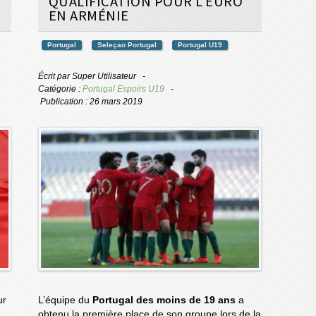
QUALIFICATION POUR L'EURO
EN ARMÉNIE
Portugal
Seleçao Portugal
Portugal U19
Écrit par
Super Utilisateur
Catégorie :
Portugal Espoirs U19
Publication : 26 mars 2019
ur
L’équipe du
Portugal des moins de 19 ans
a
obtenu la première place de son groupe lors de la