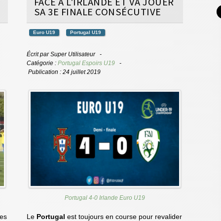
FACE À L'IRLANDE ET VA JOUER
SA 3E FINALE CONSÉCUTIVE
Euro U19
Portugal U19
Écrit par
Super Utilisateur
Catégorie :
Portugal Espoirs U19
Publication : 24 juillet 2019
Portugal 4-0 Irlande Euro U19
les
Le
Portugal
est toujours en course pour revalider