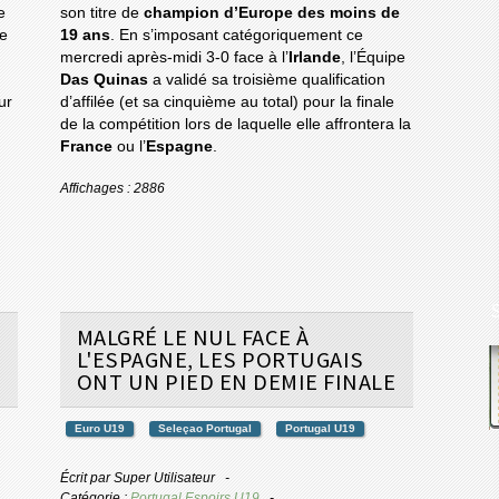
e
son titre de
champion d’Europe des moins de
e
19 ans
. En s’imposant catégoriquement ce
mercredi après-midi 3-0 face à l’
Irlande
, l’Équipe
Das Quinas
a validé sa troisième qualification
ur
d’affilée (et sa cinquième au total) pour la finale
de la compétition lors de laquelle elle affrontera la
France
ou l’
Espagne
.
Affichages : 2886
MALGRÉ LE NUL FACE À
L'ESPAGNE, LES PORTUGAIS
ONT UN PIED EN DEMIE FINALE
Euro U19
Seleçao Portugal
Portugal U19
Écrit par
Super Utilisateur
Catégorie :
Portugal Espoirs U19