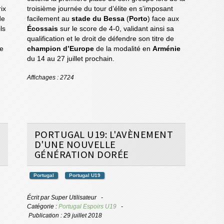
ix
troisième journée du tour d’élite en s’imposant
de
facilement au
stade du Bessa
(
Porto
) face aux
ls
Écossais
sur le score de 4-0, validant ainsi sa
qualification et le droit de défendre son titre de
te
champion d’Europe
de la modalité en
Arménie
du 14 au 27 juillet prochain.
Affichages : 2724
PORTUGAL U19: L'AVÈNEMENT
D'UNE NOUVELLE
GÉNÉRATION DORÉE
Portugal
Portugal U19
Écrit par
Super Utilisateur
Catégorie :
Portugal Espoirs U19
Publication : 29 juillet 2018