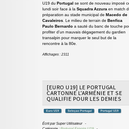
U19 du
Portugal
se sont de nouveau imposé c
lundi soir face à la
Squadra Azzura
en match d
préparation au stade municipal de
Macedo de
Cavaleiros
. Le milieu de terrain de
Benfica
Paulo Bernardo
a sauté du banc de touche po
profiter d’un mauvais dégagement du gardien
transalpin pour marquer le seul but de la
rencontre à la 80e.
Affichages : 2311
[EURO U19] LE PORTUGAL
CARTONNE L'ARMÉNIE ET SE
QUALIFIE POUR LES DEMIES
Euro U19
Seleçao Portugal
Portugal U19
Écrit par
Super Utilisateur
Catégorie :
Portugal Espoirs U19