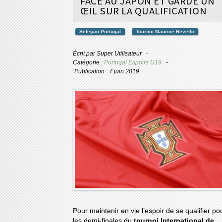
FACE AU JAPON ET GARDE UN
ŒIL SUR LA QUALIFICATION
Seleçao Portugal
Tournoi Maurice Revello
Écrit par
Super Utilisateur
Catégorie :
Portugal Espoirs U19
Publication : 7 juin 2019
Pour maintenir en vie l’espoir de se qualifier po
les demi-finales du
tournoi International de