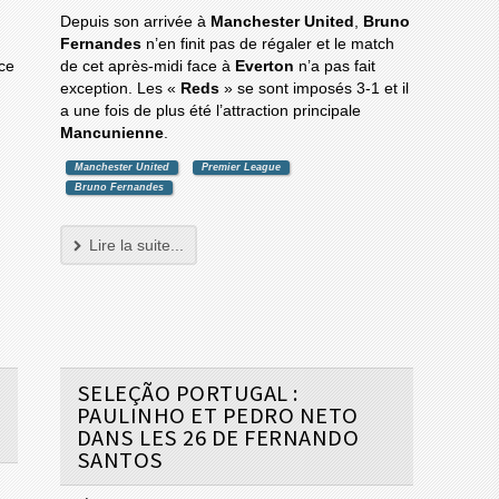
Depuis son arrivée à
Manchester United
,
Bruno
Fernandes
n’en finit pas de régaler et le match
ce
de cet après-midi face à
Everton
n’a pas fait
exception. Les «
Reds
» se sont imposés 3-1 et il
a une fois de plus été l’attraction principale
Mancunienne
.
Manchester United
Premier League
Bruno Fernandes
Lire la suite...
SELEÇÃO PORTUGAL :
PAULINHO ET PEDRO NETO
DANS LES 26 DE FERNANDO
SANTOS