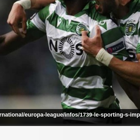
ernational/europa-league/infos/1739-le-sporting-s-im