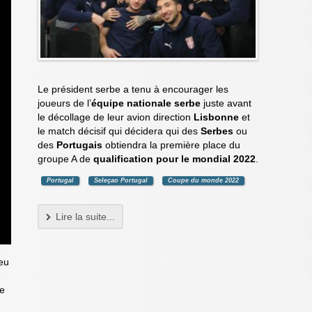
Le président serbe a tenu à encourager les
joueurs de l’
équipe nationale serbe
juste avant
le décollage de leur avion direction
Lisbonne
et
le match décisif qui décidera qui des
Serbes
ou
des
Portugais
obtiendra la première place du
groupe A de
qualification pour le mondial 2022
.
Portugal
Seleçao Portugal
Coupe du monde 2022
Lire la suite...
jeu
n
te