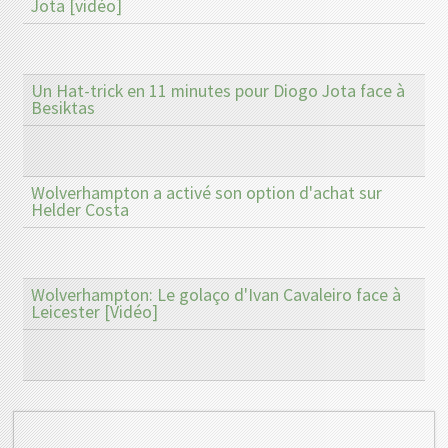
Jota [vidéo]
Un Hat-trick en 11 minutes pour Diogo Jota face à
Besiktas
Wolverhampton a activé son option d'achat sur
Helder Costa
Wolverhampton: Le golaço d'Ivan Cavaleiro face à
Leicester [Vidéo]