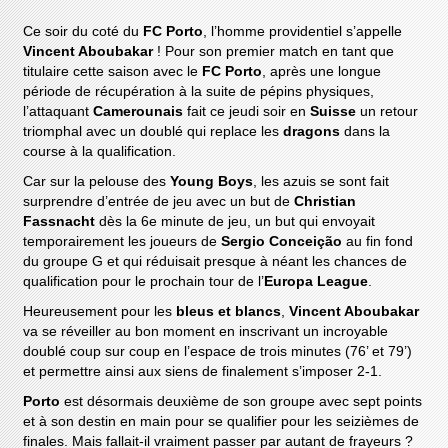
Ce soir du coté du
FC Porto
, l’homme providentiel s’appelle
Vincent Aboubakar
! Pour son premier match en tant que
titulaire cette saison avec le
FC Porto
, après une longue
période de récupération à la suite de pépins physiques,
l’attaquant
Camerounais
fait ce jeudi soir en
Suisse
un retour
triomphal avec un doublé qui replace les
dragons
dans la
course à la qualification.
Car sur la pelouse des
Young Boys
, les azuis se sont fait
surprendre d’entrée de jeu avec un but de
Christian
Fassnacht
dès la 6e minute de jeu, un but qui envoyait
temporairement les joueurs de
Sergio Conceição
au fin fond
du groupe G et qui réduisait presque à néant les chances de
qualification pour le prochain tour de l’
Europa League
.
Heureusement pour les
bleus et blancs
,
Vincent Aboubakar
va se réveiller au bon moment en inscrivant un incroyable
doublé coup sur coup en l’espace de trois minutes (76’ et 79’)
et permettre ainsi aux siens de finalement s’imposer 2-1.
Porto
est désormais deuxième de son groupe avec sept points
et à son destin en main pour se qualifier pour les seizièmes de
finales. Mais fallait-il vraiment passer par autant de frayeurs ?