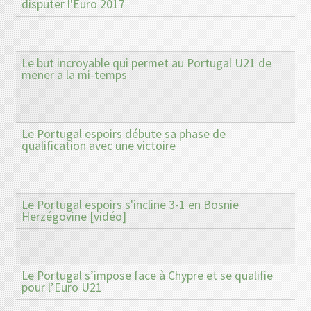
disputer l'Euro 2017
Le but incroyable qui permet au Portugal U21 de
mener a la mi-temps
Le Portugal espoirs débute sa phase de
qualification avec une victoire
Le Portugal espoirs s'incline 3-1 en Bosnie
Herzégovine [vidéo]
Le Portugal s’impose face à Chypre et se qualifie
pour l’Euro U21