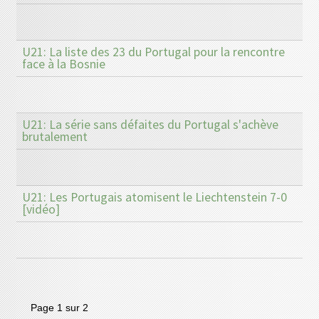
U21: La liste des 23 du Portugal pour la rencontre
face à la Bosnie
U21: La série sans défaites du Portugal s'achève
brutalement
U21: Les Portugais atomisent le Liechtenstein 7-0
[vidéo]
Page 1 sur 2