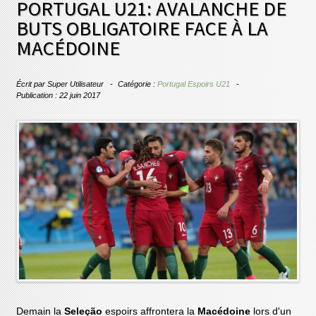
PORTUGAL U21: AVALANCHE DE
BUTS OBLIGATOIRE FACE À LA
MACÉDOINE
Écrit par
Super Utilisateur
Catégorie :
Portugal Espoirs U21
Publication : 22 juin 2017
Demain la
Seleção
espoirs affrontera la
Macédoine
lors d'un