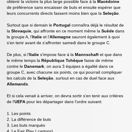
obtenir la victoire la plus large possible face à la
Macédoine
de préférence sans encaisser de buts et ensuite espérer que
leurs concurrents directs fassent moins bien que la
Seleção
.
Surtout que si demain le
Portugal
connaîtra déjà le résultat de
la
Slovaquie
, qui affronte en ce moment même la
Suède
dans
le groupe A, l'
Italie
et l'
Allemagne
sauront également à quoi
s'en tenir avant de s'affronter samedi dans le groupe C.
De plus, si l'
Italie
s'impose face à la
Mannschaft
et que dans
le même temps la
République Tchèque
fasse de même
contre le
Danemark
, on aura 3 équipes a égalité dans ce
groupe C, avec chacune six points, ce qui pourrait compliquer
les calculs de la
Seleção
, surtout en cas de duel face aux
Allemands
.
Et si cela venait à arriver, on devra sortir s'en tenir aux critères
de l'
UEFA
pour les départager dans l'ordre suivant:
1. Les points
2. La différence de buts
3. Les buts marqués
4. Le Fair Play ( cartons)