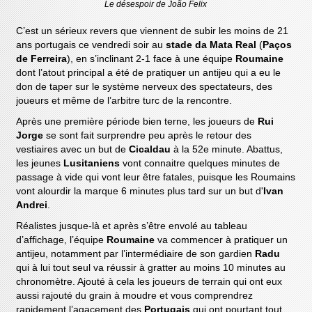
Le désespoir de João Felix
C’est un sérieux revers que viennent de subir les moins de 21
ans portugais ce vendredi soir au
stade da Mata Real
(
Paços
de Ferreira
), en s’inclinant 2-1 face à une équipe
Roumaine
dont l’atout principal a été de pratiquer un antijeu qui a eu le
don de taper sur le système nerveux des spectateurs, des
joueurs et même de l’arbitre turc de la rencontre.
Après une première période bien terne, les joueurs de
Rui
Jorge
se sont fait surprendre peu après le retour des
vestiaires avec un but de
Cicaldau
à la 52e minute. Abattus,
les jeunes
Lusitaniens
vont connaitre quelques minutes de
passage à vide qui vont leur être fatales, puisque les Roumains
vont alourdir la marque 6 minutes plus tard sur un but d'
Ivan
Andrei
.
Réalistes jusque-là et après s’être envolé au tableau
d’affichage, l’équipe
Roumaine
va commencer à pratiquer un
antijeu, notamment par l’intermédiaire de son gardien
Radu
qui à lui tout seul va réussir à gratter au moins 10 minutes au
chronomètre. Ajouté à cela les joueurs de terrain qui ont eux
aussi rajouté du grain à moudre et vous comprendrez
rapidement l’agacement des
Portugais
qui ont pourtant tout