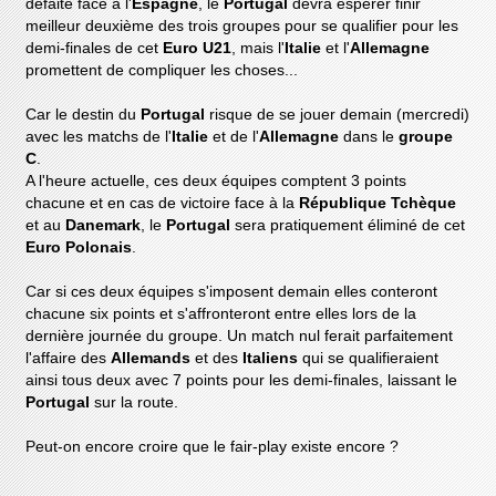
défaite face à l'
Espagne
, le
Portugal
devra espérer finir
meilleur deuxième des trois groupes pour se qualifier pour les
demi-finales de cet
Euro U21
, mais l'
Italie
et l'
Allemagne
promettent de compliquer les choses...
Car le destin du
Portugal
risque de se jouer demain (mercredi)
avec les matchs de l'
Italie
et de l'
Allemagne
dans le
groupe
C
.
A l'heure actuelle, ces deux équipes comptent 3 points
chacune et en cas de victoire face à la
République Tchèque
et au
Danemark
, le
Portugal
sera pratiquement éliminé de cet
Euro Polonais
.
Car si ces deux équipes s'imposent demain elles conteront
chacune six points et s'affronteront entre elles lors de la
dernière journée du groupe. Un match nul ferait parfaitement
l'affaire des
Allemands
et des
Italiens
qui se qualifieraient
ainsi tous deux avec 7 points pour les demi-finales, laissant le
Portugal
sur la route.
Peut-on encore croire que le fair-play existe encore ?