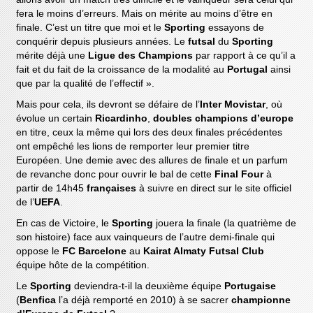
fera le moins d’erreurs. Mais on mérite au moins d’être en
finale. C’est un titre que moi et le
Sporting
essayons de
conquérir depuis plusieurs années. Le
futsal
du
Sporting
mérite déjà une
Ligue des Champions
par rapport à ce qu’il a
fait et du fait de la croissance de la modalité au
Portugal
ainsi
que par la qualité de l’effectif ».
Mais pour cela, ils devront se défaire de l’
Inter Movistar
, où
évolue un certain
Ricardinho
,
doubles champions d’europe
en titre, ceux la même qui lors des deux finales précédentes
ont empêché les lions de remporter leur premier titre
Européen. Une demie avec des allures de finale et un parfum
de revanche donc pour ouvrir le bal de cette
Final Four
à
partir de 14h45
françaises
à suivre en direct sur le site officiel
de l’
UEFA
.
En cas de Victoire, le
Sporting
jouera la finale (la quatrième de
son histoire) face aux vainqueurs de l’autre demi-finale qui
oppose le
FC Barcelone
au
Kairat Almaty Futsal Club
équipe hôte de la compétition.
Le
Sporting
deviendra-t-il la deuxième équipe
Portugaise
(
Benfica
l’a déjà remporté en 2010) à se sacrer
championne