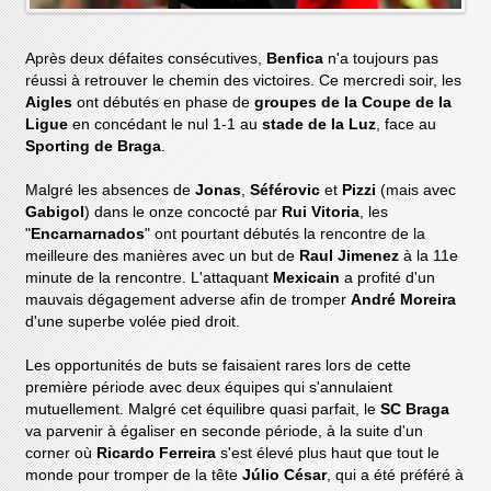
Après deux défaites consécutives,
Benfica
n'a toujours pas
réussi à retrouver le chemin des victoires. Ce mercredi soir, les
Aigles
ont débutés en phase de
groupes de la Coupe de la
Ligue
en concédant le nul 1-1 au
stade de la Luz
, face au
Sporting de Braga
.
Malgré les absences de
Jonas
,
Séférovic
et
Pizzi
(mais avec
Gabigol
) dans le onze concocté par
Rui Vitoria
, les
"
Encarnarnados
" ont pourtant débutés la rencontre de la
meilleure des manières avec un but de
Raul Jimenez
à la 11e
minute de la rencontre. L'attaquant
Mexicain
a profité d'un
mauvais dégagement adverse afin de tromper
André Moreira
d'une superbe volée pied droit.
Les opportunités de buts se faisaient rares lors de cette
première période avec deux équipes qui s'annulaient
mutuellement. Malgré cet équilibre quasi parfait, le
SC Braga
va parvenir à égaliser en seconde période, à la suite d'un
corner où
Ricardo Ferreira
s'est élevé plus haut que tout le
monde pour tromper de la tête
Júlio César
, qui a été préféré à