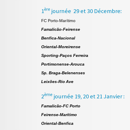
ère
1
journée 29 et 30 Décembre:
FC Porto-Marítimo
Famalicão-Feirense
Benfica-Nacional
Oriental-Moreirense
Sporting-Paços Ferreira
Portimonense-Arouca
Sp. Braga-Belenenses
Leixões-Rio Ave
ème
2
journée 19, 20 et 21 Janvier :
Famalicão-FC Porto
Feirense-Marítimo
Oriental-Benfica