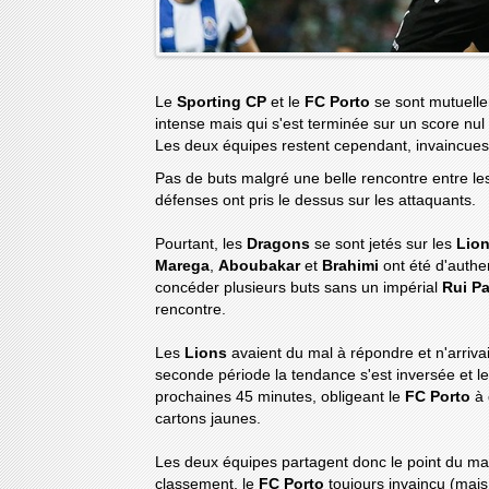
Le
Sporting CP
et le
FC Porto
se sont mutuelle
intense mais qui s'est terminée sur un score nul 
Les deux équipes restent cependant, invaincue
Pas de buts malgré une belle rencontre entre l
défenses ont pris le dessus sur les attaquants.
Pourtant, les
Dragons
se sont jetés sur les
Lio
Marega
,
Aboubakar
et
Brahimi
ont été d'auth
concéder plusieurs buts sans un impérial
Rui Pa
rencontre.
Les
Lions
avaient du mal à répondre et n'arriva
seconde période la tendance s'est inversée et l
prochaines 45 minutes, obligeant le
FC Porto
à 
cartons jaunes.
Les deux équipes partagent donc le point du mat
classement, le
FC Porto
toujours invaincu (mais 