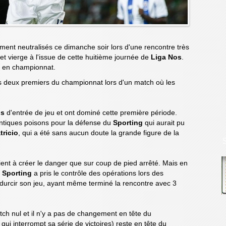
ment neutralisés ce dimanche soir lors d'une rencontre très
et vierge à l'issue de cette huitième journée de
Liga Nos
.
s en championnat.
es deux premiers du championnat lors d'un match où les
ns
d'entrée de jeu et ont dominé cette première période.
entiques poisons pour la défense du
Sporting
qui aurait pu
tricio
, qui a été sans aucun doute la grande figure de la
ient à créer le danger que sur coup de pied arrêté. Mais en
e
Sporting
a pris le contrôle des opérations lors des
durcir son jeu, ayant même terminé la rencontre avec 3
ch nul et il n'y a pas de changement en tête du
qui interrompt sa série de victoires) reste en tête du