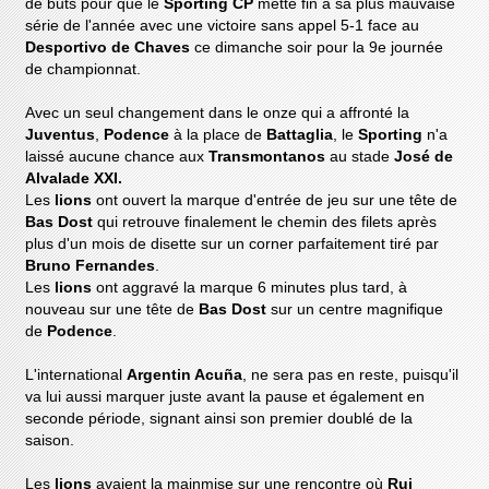
de buts pour que le
Sporting CP
mette fin à sa plus mauvaise
série de l'année avec une victoire sans appel 5-1 face au
Desportivo de Chaves
ce dimanche soir pour la 9e journée
de championnat.
Avec un seul changement dans le onze qui a affronté la
Juventus
,
Podence
à la place de
Battaglia
, le
Sporting
n'a
laissé aucune chance aux
Transmontanos
au stade
José de
Alvalade XXI.
Les
lions
ont ouvert la marque d'entrée de jeu sur une tête de
Bas Dost
qui retrouve finalement le chemin des filets après
plus d'un mois de disette sur un corner parfaitement tiré par
Bruno Fernandes
.
Les
lions
ont aggravé la marque 6 minutes plus tard, à
nouveau sur une tête de
Bas Dost
sur un centre magnifique
de
Podence
.
L'international
Argentin Acuña
, ne sera pas en reste, puisqu'il
va lui aussi marquer juste avant la pause et également en
seconde période, signant ainsi son premier doublé de la
saison.
Les
lions
avaient la mainmise sur une rencontre où
Rui