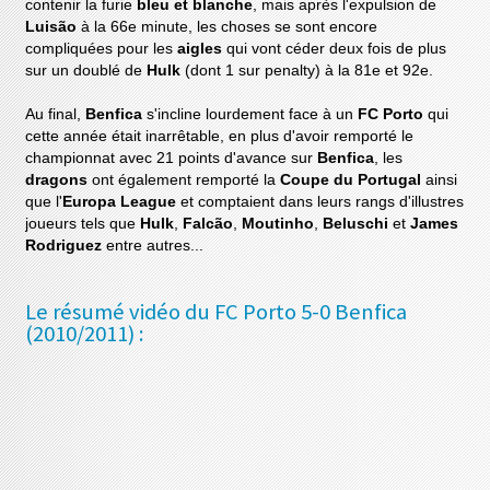
contenir la furie
bleu et blanche
, mais après l'expulsion de
Luisão
à la 66e minute, les choses se sont encore
compliquées pour les
aigles
qui vont céder deux fois de plus
sur un doublé de
Hulk
(dont 1 sur penalty) à la 81e et 92e.
Au final,
Benfica
s'incline lourdement face à un
FC Porto
qui
cette année était inarrêtable, en plus d'avoir remporté le
championnat avec 21 points d'avance sur
Benfica
, les
dragons
ont également remporté la
Coupe du Portugal
ainsi
que l'
Europa League
et comptaient dans leurs rangs d'illustres
joueurs tels que
Hulk
,
Falcão
,
Moutinho
,
Beluschi
et
James
Rodriguez
entre autres...
Le résumé vidéo du FC Porto 5-0 Benfica
(2010/2011) :