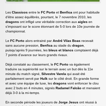
Les
Classicos
entre le
FC Porto
et
Benfica
ont pour habitude
d'être assez équilibrés, pourtant, le 7 novembre 2010, les
dragons
ont infligé une véritable correction aux
aigles
en
s'imposant sur le score étonnant de 5-0 lors de 10e journée de
championnat.
Le
FC Porto
alors entrainé par
André Vilas Boas
recevait
sans aucune pression,
Benfica
au stade du
dragon
,
puisqu'après 9 journées, les
bleus et blancs
comptaient déjà
7 points d'avance sur leurs grands rivaux.
Déjà constaté au classement, le
FC Porto
va également
traduire sa supériorité sur le terrain avec un but dès la 11e
minute du match signé,
Silvestre Varela
qui avait été
parfaitement servit par
Hulk
sur le côté droit. En grande forme
et avec une équipe de luxe, les
dragons
vont enfoncer le clou
avec 2 buts en 4 minutes, signés
Radamel Falcão
et menaient
déjà 3-0 à la mi-temps.
En seconde période les joueurs de
Jorge Jesus
ont réussi à