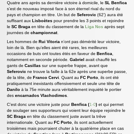
Quatre ans après sa dernière victoire à domicile, le
SL Benfica
s’est de nouveau imposé face à son éternel rival du nord du
pays et champion en titre. Un but de
Seferovic
(62’) aura été
suffisant aux
Lisboètes
pour prendre les 3 points et rejoindre
le
SC Braga
en tête du classement de la
Liga Nos
après sept
journées de
championnat
.
Les hommes de
Rui Vitoria
n’ont pas démérité leur victoire,
loin de là. Bien qu’elles aient été rares, les meilleures
occasions de buts ont toutes étés en faveur de
Benfica
,
notamment en seconde période.
Gabriel
avait chauffé les
gants de
Casillas
sur une superbe frappe, avant que
Seferovic
ne trouve la faille à la 62e après une superbe passe,
de la tête, de
Franco Cervi
. Quant au
FC Porto
, ils ont été
pratiquement inexistants offensivement et seule une tête de
Danilo
à la 75e minute aura véritablement inquiété le portier
des
encarnados Vlachodimos
.
C’est donc une victoire juste pour
Benfica (
1-0
)
et qui permet
de soulager ses supporteurs qui voient leur équipe rejoindre le
SC Braga
en tête du classement juste avant la trêve
internationale. Quant au
FC Porto
, ils sont actuellement
troisièmes mais pourraient chuter à la quatrième place en cas