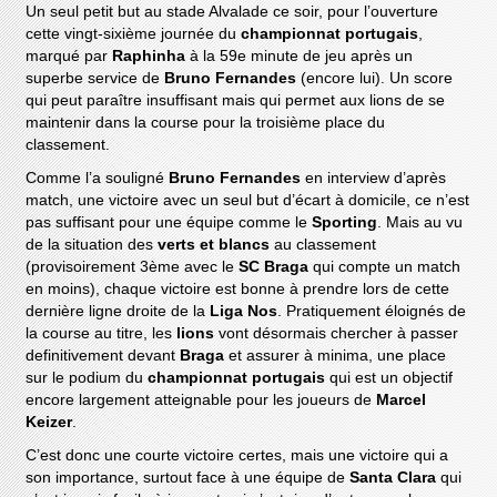
Un seul petit but au stade Alvalade ce soir, pour l’ouverture
cette vingt-sixième journée du
championnat portugais
,
marqué par
Raphinha
à la 59e minute de jeu après un
superbe service de
Bruno Fernandes
(encore lui). Un score
qui peut paraître insuffisant mais qui permet aux lions de se
maintenir dans la course pour la troisième place du
classement.
Comme l’a souligné
Bruno Fernandes
en interview d’après
match, une victoire avec un seul but d’écart à domicile, ce n’est
pas suffisant pour une équipe comme le
Sporting
. Mais au vu
de la situation des
verts et blancs
au classement
(provisoirement 3ème avec le
SC Braga
qui compte un match
en moins), chaque victoire est bonne à prendre lors de cette
dernière ligne droite de la
Liga Nos
. Pratiquement éloignés de
la course au titre, les
lions
vont désormais chercher à passer
definitivement devant
Braga
et assurer à minima, une place
sur le podium du
championnat portugais
qui est un objectif
encore largement atteignable pour les joueurs de
Marcel
Keizer
.
C’est donc une courte victoire certes, mais une victoire qui a
son importance, surtout face à une équipe de
Santa Clara
qui