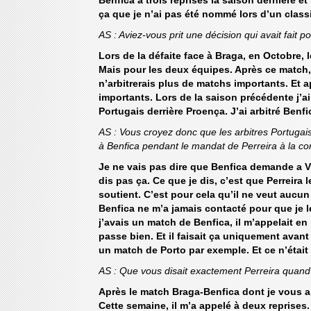
Benfica a trois reprises la saison dernière et
ça que je n’ai pas été nommé lors d’un class
AS : Aviez-vous prit une décision qui avait fait 
Lors de la défaite face à Braga, en Octobre, 
Mais pour les deux équipes. Après ce match, B
n’arbitrerais plus de matchs importants. Et 
importants. Lors de la saison précédente j’a
Portugais derrière Proença. J’ai arbitré Benf
AS : Vous croyez donc que les arbitres Portugais 
à Benfica pendant le mandat de Perreira à la co
Je ne vais pas dire que Benfica demande a Vito
dis pas ça. Ce que je dis, c’est que Perreira l
soutient. C’est pour cela qu’il ne veut aucun 
Benfica ne m’a jamais contacté pour que je l
j’avais un match de Benfica, il m’appelait e
passe bien. Et il faisait ça uniquement avan
un match de Porto par exemple. Et ce n’éta
AS : Que vous disait exactement Perreira quand 
Après le match Braga-Benfica dont je vous ai
Cette semaine, il m’a appelé à deux reprises. L