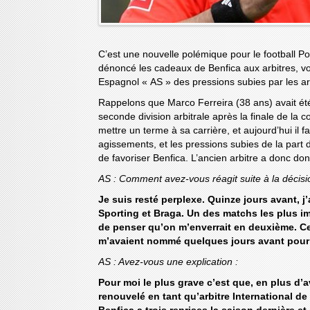
C’est une nouvelle polémique pour le football P
dénoncé les cadeaux de Benfica aux arbitres, vo
Espagnol « AS » des pressions subies par les ar
Rappelons que Marco Ferreira (38 ans) avait été
seconde division arbitrale après la finale de la c
mettre un terme à sa carrière, et aujourd’hui il f
agissements, et les pressions subies de la part d
de favoriser Benfica. L’ancien arbitre a donc do
AS : Comment avez-vous réagit suite à la décisi
Je suis resté perplexe. Quinze jours avant, j’
Sporting et Braga. Un des matchs les plus im
de penser qu’on m’enverrait en deuxième. C
m’avaient nommé quelques jours avant pour ar
AS : Avez-vous une explication :
Pour moi le plus grave c’est que, en plus d’av
renouvelé en tant qu’arbitre International de 