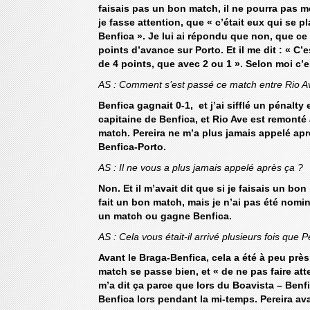
faisais pas un bon match, il ne pourra pas me
je fasse attention, que « c’était eux qui se pl
Benfica ». Je lui ai répondu que non, que ce 
points d’avance sur Porto. Et il me dit : « C’
de 4 points, que avec 2 ou 1 ». Selon moi c’e
AS : Comment s’est passé ce match entre Rio Av
Benfica gagnait 0-1, et j’ai sifflé un pénalty
capitaine de Benfica, et Rio Ave est remonté à
match. Pereira ne m’a plus jamais appelé apr
Benfica-Porto.
AS : Il ne vous a plus jamais appelé après ça ?
Non. Et il m’avait dit que si je faisais un b
fait un bon match, mais je n’ai pas été nomin
un match ou gagne Benfica.
AS : Cela vous était-il arrivé plusieurs fois que
Avant le Braga-Benfica, cela a été à peu près 
match se passe bien, et « de ne pas faire at
m’a dit ça parce que lors du Boavista – Benfi
Benfica lors pendant la mi-temps. Pereira av