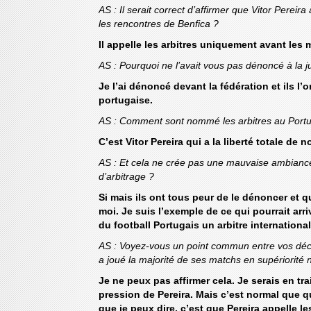
AS : Il serait correct d’affirmer que Vitor Pereira
les rencontres de Benfica ?
Il appelle les arbitres uniquement avant les 
AS : Pourquoi ne l’avait vous pas dénoncé à la j
Je l’ai dénoncé devant la fédération et ils l’
portugaise.
AS : Comment sont nommé les arbitres au Portu
C’est Vitor Pereira qui a la liberté totale de
AS : Et cela ne crée pas une mauvaise ambiance 
d’arbitrage ?
Si mais ils ont tous peur de le dénoncer et qu
moi. Je suis l’exemple de ce qui pourrait arriv
du football Portugais un arbitre internationa
AS : Voyez-vous un point commun entre vos déclar
a joué la majorité de ses matchs en supériorité
Je ne peux pas affirmer cela. Je serais en tr
pression de Pereira. Mais c’est normal que q
que je peux dire, c’est que Pereira appelle 