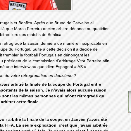
ortugais et Benfica. Après que Bruno de Carvalho ai
ilà que Marco Ferreira ancien arbitre dénonce au quotidien
bitres lors des matchs de Benfica.
 rétrogradé la saison dernière de manière inexplicable en
oupe du Portugal. Suite à cette décision il a décidé de
ait trembler le football Portugais en dénonçant les
u président de la commission d’arbitrage Vitor Perreira afin
nné une interview au quotidien Espagnol « AS » :
on de votre rétrogradation en deuxième ?
avais arbitré la finale de la coupe du Portugal entre
portants de la saison. Je n’avais alors aucune raison
e sont les mêmes personnes qui m’ont rétrogradé qui
bitrer cette finale.
oir arbitré la finale de la coupe, en Janvier j’avais été
la FIFA. La seule explication, c’est que j’avais arbitrée