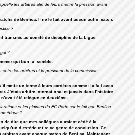
 appelle les arbitres afin de leurs mettre la pression avant
matchs de Benfica. Il ne le fait avant aucun autre match.
ustice ?
ont transmis au comité de discipline de la Ligue
gal ?
 nommer qui bon lui semble.
entre les arbitres et le président de la commission
’il mette un terme à leurs carrières comme il a fait avec
er. J’étais arbitre International et jamais dans l’histoire
l n’avait été relégué en deuxième.
ations et les plaintes du FC Porto sur le fait que Benfica
 numérique ?
ain de dire que mes collègues auraient cédé à la
uelqu’un d’extérieur tire ce genre de conclusion. Ce
les arbitres avant chaque match de Benfica. Maintenant