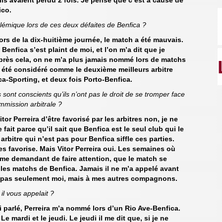
 ils avaient perdu 2 fois. Je pense que c’est à cause de
ico.
polémique lors de ces deux défaites de Benfica ?
lors de la dix-huitième journée, le match a été mauvais.
enfica s’est plaint de moi, et l’on m’a dit que je
après cela, on ne m’a plus jamais nommé lors de matchs
i été considéré comme le deuxième meilleurs arbitre
ica-Sporting, et deux fois Porto-Benfica.
sont conscients qu’ils n’ont pas le droit de se tromper face
mmission arbitrale ?
r Perreira d’être favorisé par les arbitres non, je ne
e fait parce qu’il sait que Benfica est le seul club qui le
arbitre qui n’est pas pour Benfica siffle ces parties.
es favorise. Mais Vitor Perreira oui. Les semaines où
n me demandant de faire attention, que le match se
t les matchs de Benfica. Jamais il ne m’a appelé avant
it pas seulement moi, mais à mes autres compagnons.
il vous appelait ?
 parlé, Perreira m’a nommé lors d’un Rio Ave-Benfica.
e mardi et le jeudi. Le jeudi il me dit que, si je ne