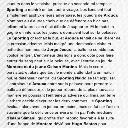
joueurs dans le vestiaire, puisque en seconde mi-temps le
Sporting
a montré un tout autre visage. Les lions ont tout
simplement asphyxié leurs adversaire, les joueurs de
Arouca
n’ont pas eu d’autres choix que de défendre en bloc bas,
tellement la pression était difficile à supporter. Et le match a
gagné en intensité, les joueurs donnaient tout sur la pelouse.
Le
Sporting
cherchait le but, et
Arouca
tentait de se libérer de
la pression adverse. Mais malgré une domination claire et
nette des hommes de
Jorge Jesus
, la balle ne semble pas
vouloir rentrer. L’entraineur des lions a donc opté pour faire
entrer du sang neuf sur la pelouse, avec l’entrée en jeu de
Montero et du jeune Gelson Martins
. Mais le score
persistait, et alors que tout le monde s’attendait à un match
nul, le défenseur central du
Sporting Naldo
se fait expulser.
L’entraineur d’
Arouca
entre sur la pelouse pour prendre la
balle au défenseur, et le joueur répond de la plus mauvaise
manière en poussant l’entraineur adverse qui finira par terre.
L’arbitre décide d’expulser les deux hommes. Le
Sporting
évoluait alors avec un joueur en moins, mais ce fut sur l’action
suivante que la délivrance arrivera enfin par l’intermédiaire
d’
Islam Slimani
, qui profite d’un rebond favorable à la suite
d’une frappe de
Montero
dévié par
Hugo Bastos
pour