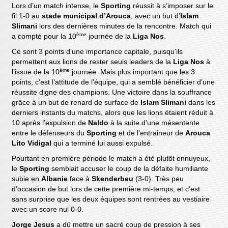
Lors d’un match intense, le
Sporting
réussit à s’imposer sur le
fil 1-0 au
stade municipal d’Arouca
, avec un but d’
Islam
Slimani
lors des dernières minutes de la rencontre. Match qui
ème
a compté pour la 10
journée de la
Liga Nos
.
Ce sont 3 points d’une importance capitale, puisqu’ils
permettent aux lions de rester seuls leaders de la
Liga Nos
à
ème
l’issue de la 10
journée. Mais plus important que les 3
points, c’est l’attitude de l’équipe, qui a semblé bénéficier d’une
réussite digne des champions. Une victoire dans la souffrance
grâce à un but de renard de surface de
Islam Slimani
dans les
derniers instants du matchs, alors que les lions étaient réduit à
10 après l’expulsion de
Naldo
à la suite d’une mésentente
entre le défenseurs du
Sporting
et de l’entraineur de
Arouca
Lito Vidigal
qui a terminé lui aussi expulsé.
Pourtant en première période le match a été plutôt ennuyeux,
le
Sporting
semblait accuser le coup de la défaite humiliante
subie en
Albanie
face à
Skenderbeu
(3-0). Très peu
d’occasion de but lors de cette première mi-temps, et c’est
sans surprise que les deux équipes sont rentrées au vestiaire
avec un score nul 0-0.
Jorge Jesus
a dû mettre un sacré coup de pression à ses