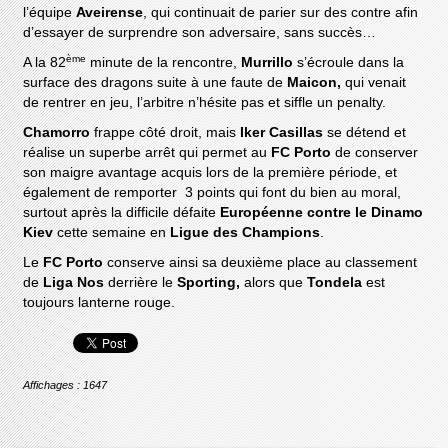
l’équipe
Aveirense
, qui continuait de parier sur des contre afin
d’essayer de surprendre son adversaire, sans succès…
ème
A la 82
minute de la rencontre,
Murrillo
s’écroule dans la
surface des dragons suite à une faute de
Maicon,
qui venait
de rentrer en jeu, l’arbitre n’hésite pas et siffle un penalty.
Chamorro
frappe côté droit, mais
Iker Casillas
se détend et
réalise un superbe arrêt qui permet au
FC Porto
de conserver
son maigre avantage acquis lors de la première période, et
également de remporter 3 points qui font du bien au moral,
surtout après la difficile défaite
Européenne contre le Dinamo
Kiev
cette semaine en
Ligue des Champions
.
Le
FC Porto
conserve ainsi sa deuxième place au classement
de
Liga Nos
derrière le
Sporting,
alors que
Tondela
est
toujours lanterne rouge.
Affichages : 1647