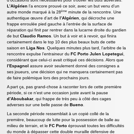
d’occasions sont nécessaires pour trouver les buts adverses.
L’Algérien
l’a encore prouvé ce soir, avec un but venu d’un
ème
autre monde marqué à la 28
minute de la rencontre. Une
authentique œuvre d’art de
l’Algérien
, qui décroche une
frappe enroulée pied gauche à l’entrée de la surface de
réparation qui finit par rentrer dans la lucarne droite du gardien
de but
Claudio Ramos
. Un but à voir et à revoir, qui finira
certainement dans le top 10 des plus beaux buts de cette
saison en
Liga Nos
. Quelques minutes plus tard, l’arbitre de la
rencontre expulse l’entraineur du
FC Porto Julen Lopetegui
,
considérant que celui-ci avait critiqué ces décisions. Alors que
l’Espagnol
assure avoir seulement donné des consignes a
ses joueurs, une décision qui ne manquera certainement pas
de faire polémique lors des prochains jours.
A part ça, pas grand-chose à raconter lors de cette première
période, si ce n’est une occasion juste avant la pause
d’Aboubakar
, qui frappe de très peu à côté des cages
adverses sur une belle passe de
Bueno
.
La seconde période ressemblait à un copié collé de la
première, beaucoup de lutte pour la possession de balle au
milieu de terrain, et le
FC Porto
éprouvait toutes les difficultés
du monde à dépasser cette double muraille défensive de