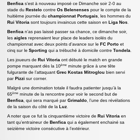
Benfica
s’est à nouveau imposé ce Dimanche soir 2-0 au
stade du
Restelo
contre
Os Belenenses
pour le compte de la
huitième journée du
championnat Portugais
, les hommes du
Rui Vitoria
sont toujours invaincus cette saison en
Liga Nos
.
Benfica
n’as pas laissé passer sa chance, ce dimanche soir,
les
aigles
reprenaient leur place de leaders isolés du
championnat avec deux points d’avance sur le
FC Porto
et
cinq sur le
Sporting
qui a trébuché à domicile contre
Tondela
.
Les joueurs de
Rui Vitoria
ont débuté le match en grande
ème
pompe marquant dès la 10
minute grâce à une tête
fulgurante de l’attaquant
Grec Kostas Mitroglou
bien servi
par
Pizzi
sur corner.
Malgré une domination totale il faudra patienter jusqu’à la
ème
65
minute de la rencontre pour voir le second but de
Benfica
, qui sera marqué par
Grimaldo
, l’une des révélations
de la saison du côté de la
Luz
.
A noter que ce fut la cinquantième victoire de
Rui Vitoria
en
tant qu’entraineur de
Benfica
qui a également enchainé sa
seizième victoire consécutive à l’extérieur.