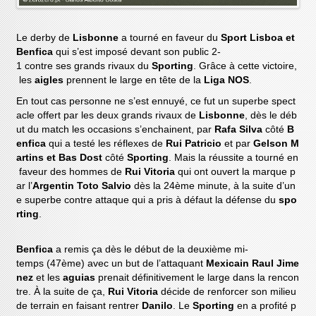
Le derby de
Lisbonne
a tourné en faveur du
Sport Lisboa et
Benfica
qui s’est imposé devant son public 2-
1 contre ses grands rivaux du
Sporting
. Grâce à cette victoire,
les
aigles
prennent le large en tête de la
Liga NOS
.
En tout cas personne ne s’est ennuyé, ce fut un superbe spect
acle offert par les deux grands rivaux de
Lisbonne
, dès le déb
ut du match les occasions s’enchainent, par
Rafa Silva
côté
B
enfica
qui a testé les réflexes de
Rui Patricio
et par
Gelson M
artins et Bas Dost
côté
Sporting
. Mais la réussite a tourné en
faveur des hommes de
Rui Vitoria
qui ont ouvert la marque p
ar l’
Argentin Toto Salvio
dès la 24ème minute, à la suite d’un
e superbe contre attaque qui a pris à défaut la défense du
spo
rting
.
Benfica
a remis ça dès le début de la deuxième mi-
temps (47ème) avec un but de l’attaquant
Mexicain Raul Jime
nez
et les
aguias
prenait définitivement le large dans la rencon
tre. À la suite de ça,
Rui Vitoria
décide de renforcer son milieu
de terrain en faisant rentrer
Danilo
. Le
Sporting
en a profité p