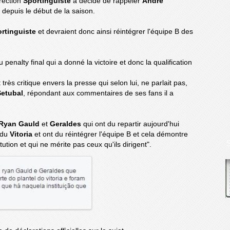
irection
Sportinguiste
a décidé de rappeler
André
o
depuis le début de la saison.
rtinguiste
et devraient donc ainsi réintégrer l'équipe B des
 penalty final qui a donné la victoire et donc la qualification
ès critique envers la presse qui selon lui, ne parlait pas,
Setubal
, répondant aux commentaires de ses fans il a
Ryan Gauld
et
Geraldes
qui ont du repartir aujourd'hui
f du
Vitoria
et ont du réintégrer l'équipe B et cela démontre
titution et qui ne mérite pas ceux qu'ils dirigent".