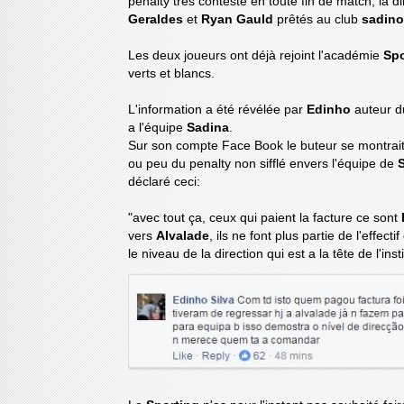
penalty très contesté en toute fin de match, la d
Geraldes
et
Ryan Gauld
prêtés au club
sadin
Les deux joueurs ont déjà rejoint l'académie
Spo
verts et blancs.
L'information a été révélée par
Edinho
auteur du
a l'équipe
Sadina
.
Sur son compte Face Book le buteur se montrait tr
ou peu du penalty non sifflé envers l'équipe de
déclaré ceci:
"avec tout ça, ceux qui paient la facture ce sont
vers
Alvalade
, ils ne font plus partie de l'effecti
le niveau de la direction qui est a la tête de l'ins