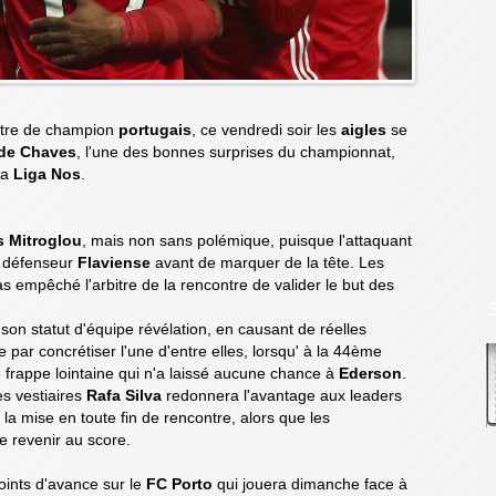
titre de champion
portugais
, ce vendredi soir les
aigles
se
 de Chaves
, l'une des bonnes surprises du championnat,
la
Liga Nos
.
s Mitroglou
, mais non sans polémique, puisque l'attaquant
n défenseur
Flaviense
avant de marquer de la tête. Les
as empêché l'arbitre de la rencontre de valider le but des
son statut d'équipe révélation, en causant de réelles
e par concrétiser l'une d'entre elles, lorsqu' à la 44ème
frappe lointaine qui n'a laissé aucune chance à
Ederson
.
es vestiaires
Rafa Silva
redonnera l'avantage aux leaders
la mise en toute fin de rencontre, alors que les
de revenir au score.
points d'avance sur le
FC Porto
qui jouera dimanche face à