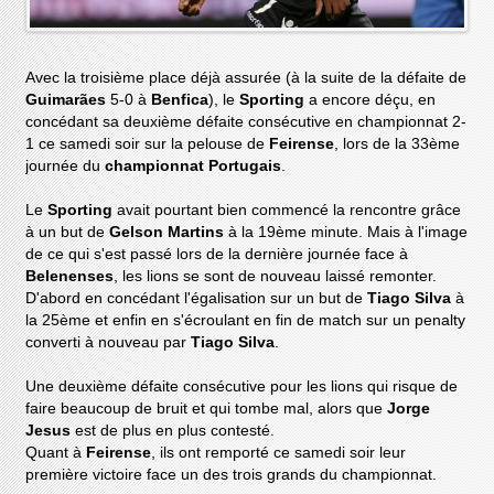
Avec la troisième place déjà assurée (à la suite de la défaite de
Guimarães
5-0 à
Benfica
), le
Sporting
a encore déçu, en
concédant sa deuxième défaite consécutive en championnat 2-
1 ce samedi soir sur la pelouse de
Feirense
, lors de la 33ème
journée du
championnat Portugais
.
Le
Sporting
avait pourtant bien commencé la rencontre grâce
à un but de
Gelson Martins
à la 19ème minute. Mais à l'image
de ce qui s'est passé lors de la dernière journée face à
Belenenses
, les lions se sont de nouveau laissé remonter.
D'abord en concédant l'égalisation sur un but de
Tiago Silva
à
la 25ème et enfin en s'écroulant en fin de match sur un penalty
converti à nouveau par
Tiago Silva
.
Une deuxième défaite consécutive pour les lions qui risque de
faire beaucoup de bruit et qui tombe mal, alors que
Jorge
Jesus
est de plus en plus contesté.
Quant à
Feirense
, ils ont remporté ce samedi soir leur
première victoire face un des trois grands du championnat.