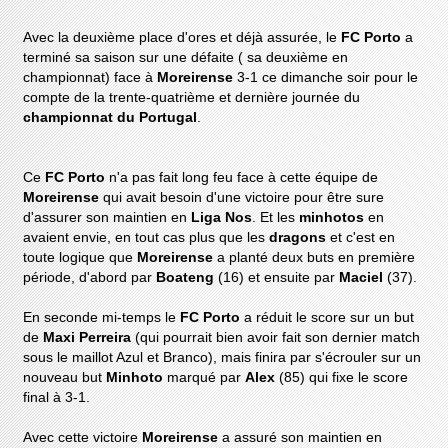
Avec la deuxième place d'ores et déjà assurée, le
FC Porto
a
terminé sa saison sur une défaite ( sa deuxième en
championnat) face à
Moreirense
3-1 ce dimanche soir pour le
compte de la trente-quatrième et dernière journée du
championnat du Portugal
.
Ce
FC Porto
n'a pas fait long feu face à cette équipe de
Moreirense
qui avait besoin d'une victoire pour être sure
d'assurer son maintien en
Liga Nos
. Et les
minhotos
en
avaient envie, en tout cas plus que les
dragons
et c'est en
toute logique que
Moreirense
a planté deux buts en première
période, d'abord par
Boateng
(16) et ensuite par
Maciel
(37).
En seconde mi-temps le
FC Porto
a réduit le score sur un but
de
Maxi Perreira
(qui pourrait bien avoir fait son dernier match
sous le maillot Azul et Branco), mais finira par s'écrouler sur un
nouveau but
Minhoto
marqué par
Alex
(85) qui fixe le score
final à 3-1.
Avec cette victoire
Moreirense
a assuré son maintien en