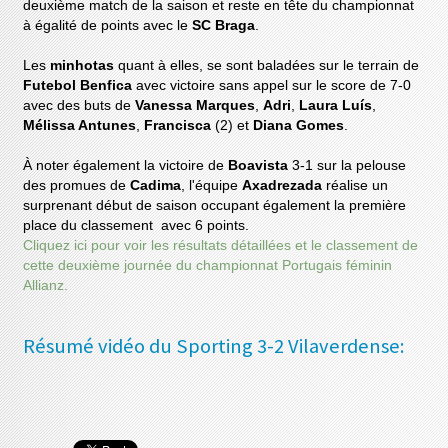
deuxième match de la saison et reste en tête du championnat
à égalité de points avec le
SC Braga
.
Les
minhotas
quant à elles, se sont baladées sur le terrain de
Futebol Benfica
avec victoire sans appel sur le score de 7-0
avec des buts de
Vanessa Marques
,
Adri
,
Laura Luís
,
Mélissa Antunes
,
Francisca
(2) et
Diana Gomes
.
À noter également la victoire de
Boavista
3-1 sur la pelouse
des promues de
Cadima
, l'équipe
Axadrezada
réalise un
surprenant début de saison occupant également la première
place du classement avec 6 points.
Cliquez ici pour voir les résultats détaillées et le classement de
cette deuxième journée du championnat Portugais féminin
Allianz.
Résumé vidéo du Sporting 3-2 Vilaverdense: