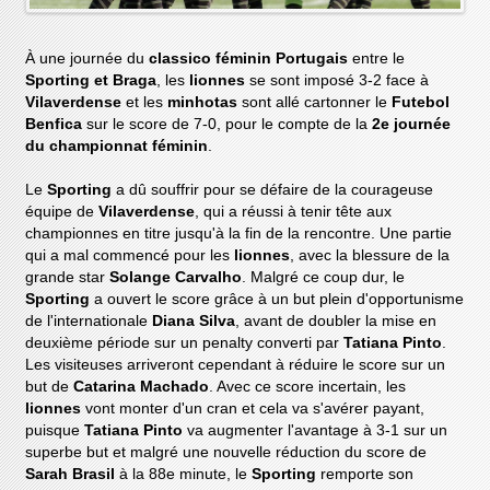
À une journée du
classico féminin Portugais
entre le
Sporting et Braga
, les
lionnes
se sont imposé 3-2 face à
Vilaverdense
et les
minhotas
sont allé cartonner le
Futebol
Benfica
sur le score de 7-0, pour le compte de la
2e journée
du championnat féminin
.
Le
Sporting
a dû souffrir pour se défaire de la courageuse
équipe de
Vilaverdense
, qui a réussi à tenir tête aux
championnes en titre jusqu'à la fin de la rencontre. Une partie
qui a mal commencé pour les
lionnes
, avec la blessure de la
grande star
Solange Carvalho
. Malgré ce coup dur, le
Sporting
a ouvert le score grâce à un but plein d'opportunisme
de l'internationale
Diana Silva
, avant de doubler la mise en
deuxième période sur un penalty converti par
Tatiana Pinto
.
Les visiteuses arriveront cependant à réduire le score sur un
but de
Catarina Machado
. Avec ce score incertain, les
lionnes
vont monter d'un cran et cela va s'avérer payant,
puisque
Tatiana Pinto
va augmenter l'avantage à 3-1 sur un
superbe but et malgré une nouvelle réduction du score de
Sarah Brasil
à la 88e minute, le
Sporting
remporte son