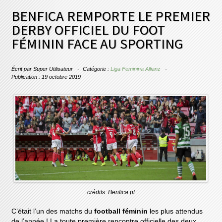
BENFICA REMPORTE LE PREMIER
DERBY OFFICIEL DU FOOT
FÉMININ FACE AU SPORTING
Écrit par
Super Utilisateur
Catégorie :
Liga Feminina Allianz
Publication : 19 octobre 2019
crédits: Benfica.pt
C’était l’un des matchs du
football féminin
les plus attendus
de l’année ! La toute première rencontre officielle des deux