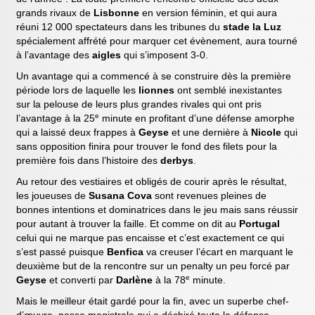
grands rivaux de
Lisbonne
en version féminin, et qui aura
réuni 12 000 spectateurs dans les tribunes du
stade la Luz
spécialement affrété pour marquer cet évènement, aura tourné
à l’avantage des
aigles
qui s’imposent 3-0.
Un avantage qui a commencé à se construire dès la première
période lors de laquelle les
lionnes
ont semblé inexistantes
sur la pelouse de leurs plus grandes rivales qui ont pris
e
l’avantage à la 25
minute en profitant d’une défense amorphe
qui a laissé deux frappes à
Geyse
et une dernière à
Nicole
qui
sans opposition finira pour trouver le fond des filets pour la
première fois dans l’histoire des
derbys
.
Au retour des vestiaires et obligés de courir après le résultat,
les joueuses de
Susana Cova
sont revenues pleines de
bonnes intentions et dominatrices dans le jeu mais sans réussir
pour autant à trouver la faille. Et comme on dit au
Portugal
celui qui ne marque pas encaisse et c’est exactement ce qui
s’est passé puisque
Benfica
va creuser l’écart en marquant le
deuxième but de la rencontre sur un penalty un peu forcé par
e
Geyse
et converti par
Darlène
à la 78
minute.
Mais le meilleur était gardé pour la fin, avec un superbe chef-