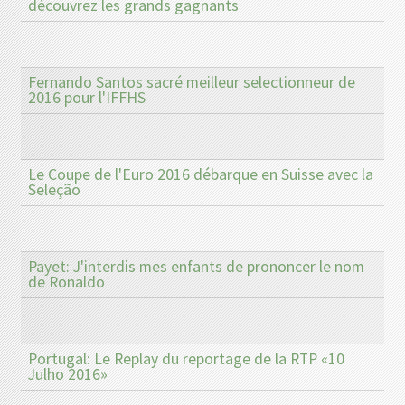
découvrez les grands gagnants
Fernando Santos sacré meilleur selectionneur de
2016 pour l'IFFHS
Le Coupe de l'Euro 2016 débarque en Suisse avec la
Seleção
Payet: J'interdis mes enfants de prononcer le nom
de Ronaldo
Portugal: Le Replay du reportage de la RTP «10
Julho 2016»