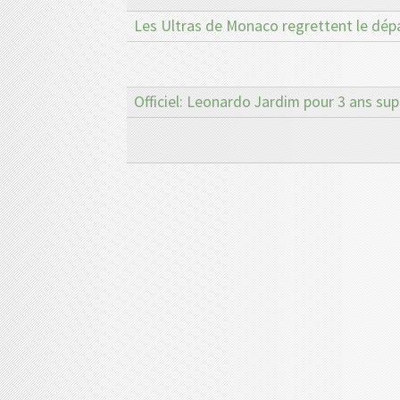
Les Ultras de Monaco regrettent le dép
Officiel: Leonardo Jardim pour 3 ans s