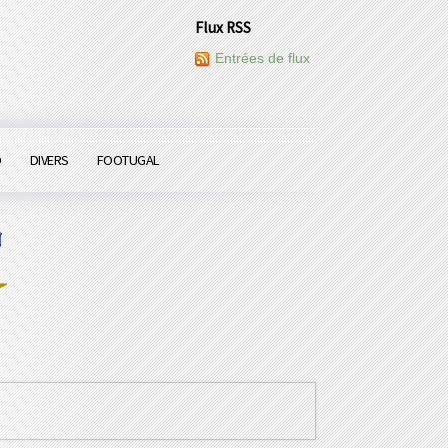
Flux RSS
Entrées de flux
O
DIVERS
FOOTUGAL