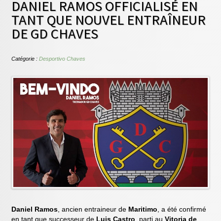
DANIEL RAMOS OFFICIALISÉ EN
TANT QUE NOUVEL ENTRAÎNEUR
DE GD CHAVES
Catégorie :
Desportivo Chaves
Daniel Ramos
, ancien entraineur de
Maritimo
, a été confirmé
en tant que successeur de
Luis Castro
, parti au
Vitoria de