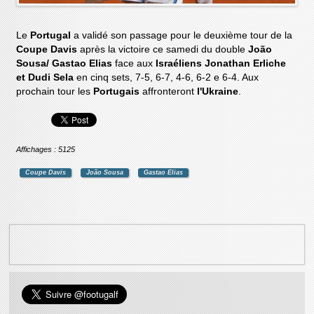
Le
Portugal
a validé son passage pour le deuxième tour de la
Coupe Davis
après la victoire ce samedi du double
João
Sousa/ Gastao Elias
face aux
Israéliens Jonathan Erliche
et Dudi Sela
en cinq sets, 7-5, 6-7, 4-6, 6-2 e 6-4. Aux
prochain tour les
Portugais
affronteront
l'Ukraine
.
Affichages : 5125
Coupe Davis
João Sousa
Gastao Elias