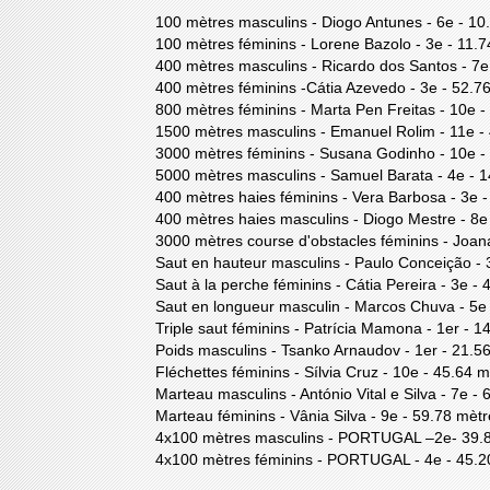
100 mètres masculins - Diogo Antunes - 6e - 1
100 mètres féminins - Lorene Bazolo - 3e - 11
400 mètres masculins - Ricardo dos Santos - 7
400 mètres féminins -Cátia Azevedo - 3e - 52.
800 mètres féminins - Marta Pen Freitas - 10e 
1500 mètres masculins - Emanuel Rolim - 11e 
3000 mètres féminins - Susana Godinho - 10e -
5000 mètres masculins - Samuel Barata - 4e - 
400 mètres haies féminins - Vera Barbosa - 3e
400 mètres haies masculins - Diogo Mestre - 8
3000 mètres course d'obstacles féminins - Joan
Saut en hauteur masculins - Paulo Conceição - 
Saut à la perche féminins - Cátia Pereira - 3e -
Saut en longueur masculin - Marcos Chuva - 5e
Triple saut féminins - Patrícia Mamona - 1er - 
Poids masculins - Tsanko Arnaudov - 1er - 21.5
Fléchettes féminins - Sílvia Cruz - 10e - 45.64 
Marteau masculins - António Vital e Silva - 7e -
Marteau féminins - Vânia Silva - 9e - 59.78 mèt
4x100 mètres masculins - PORTUGAL –2e- 39.
4x100 mètres féminins - PORTUGAL - 4e - 45.