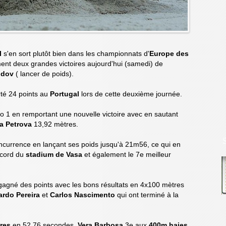
l
s'en sort plutôt bien dans les championnats d'
Europe des
nt deux grandes victoires aujourd'hui (samedi) de
udov
( lancer de poids).
orté 24 points au
Portugal
lors de cette deuxième journée.
 1 en remportant une nouvelle victoire avec en sautant
a Petrova
13,92 mètres.
concurrence en lançant ses poids jusqu'à 21m56, ce qui en
record du
stadium de Vasa
et également le 7e meilleur
gagné des points avec les bons résultats en 4x100 mètres
ardo Pereira
et
Carlos Nascimento
qui ont terminé à la
res
en 52.76 secondes,
Vera Barbosa
3e aux
400m haies