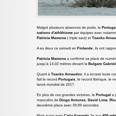
Malgré plusieurs absences de poids, le
Portuga
nations d'athlétisme
par équipes avec notamme
Patricia Mamona
( triple saut) et
Tsanko Arna
A eu deux ce samedi en
Finlande
, ils ont rapp
Patricia Mamona
a confirmé sa place de numéro
jusqu'à 14,02 mètres devant la
Bulgare Gabriel
Quant à
Tsanko Arnaudov
, il a écrasé toute 
fait le record
Portugais
, le record Ibérique, le 
lancé mondial de 2017.
En plus de ces grandes victoires, le
Portugal
a 
masculins de
Diogo Antunes
,
David Lima
,
Ric
deuxième place avec 39,89 secondes.
Mais aussi avec
Catia Azevedo
3e aux
400 mèt