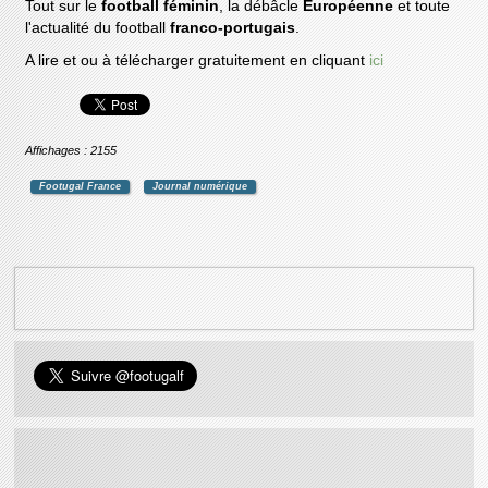
Tout sur le
football féminin
, la débâcle
Européenne
et toute
l'actualité du football
franco-portugais
.
A lire et ou à télécharger gratuitement en cliquant
ici
Affichages : 2155
Footugal France
Journal numérique