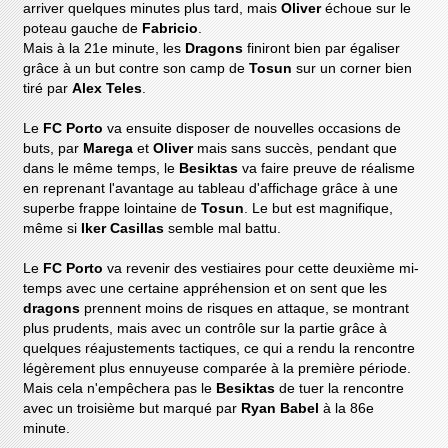
arriver quelques minutes plus tard, mais
Oliver
échoue sur le
poteau gauche de
Fabricio
.
Mais à la 21e minute, les
Dragons
finiront bien par égaliser
grâce à un but contre son camp de
Tosun
sur un corner bien
tiré par
Alex Teles
.
Le
FC Porto
va ensuite disposer de nouvelles occasions de
buts, par
Marega
et
Oliver
mais sans succès, pendant que
dans le même temps, le
Besiktas
va faire preuve de réalisme
en reprenant l'avantage au tableau d'affichage grâce à une
superbe frappe lointaine de
Tosun
. Le but est magnifique,
même si
Iker Casillas
semble mal battu.
Le
FC Porto
va revenir des vestiaires pour cette deuxième mi-
temps avec une certaine appréhension et on sent que les
dragons
prennent moins de risques en attaque, se montrant
plus prudents, mais avec un contrôle sur la partie grâce à
quelques réajustements tactiques, ce qui a rendu la rencontre
légèrement plus ennuyeuse comparée à la première période.
Mais cela n'empêchera pas le
Besiktas
de tuer la rencontre
avec un troisième but marqué par
Ryan Babel
à la 86e
minute.