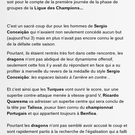
soir pour le compte de la première journée de la phase de
groupes de la
Ligue des Champions...
C'est un sacré coup dur pour les hommes de
Sergio
Conceição
qui n'avaient non seulement concédé aucun but
(aujourd'hui 3) mais en plus n'avait pas encore connu le gout
de la défaite cette saison.
Pourtant, ils étaient rentrés très fort dans cette rencontre, les
dragons
n'ont pas abdiqué de leur dynamisme offensif,
seulement cette fois il y avait du répondant en face qui a su
profiter à merveille du revers de la médaille du style
Sergio
Conceição
:
les espaces laissés à l'arrière en contre
...
Et c'est ainsi que les
Turques
vont ouvrir le score, sur une
superbe contre-attaque menée à vitesse grand V,
Ricardo
Quaresma
va adresser un superbe centre qui sera conclu de
la tête par
Talisca
, joueur bien connu du
championnat
Portugais
et qui appartient toujours à
Benfica
.
Pourtant les
dragons
n'ont pas semblé avoir accusé le coup et
sont rapidement partis à la recherche de l'égalisation qui a failli