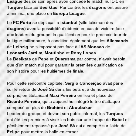
League
dès ce soir, après avoir concédé le match nul 1-1 en
Turquie
face au
Besiktas
. Par contre, les
dragons
ont assuré
a minima, une place en
Europa League
.
Le
FC Porto
se déplaçait à
Istanbul
(ville talisman des
dragons
) avec la possibilité d'obtenir, en cas de victoire face
aux leaders du groupe, la qualification pour le prochain tour de
la Ligue millionnaire, à condition également que les
Allemands
de
Leipzig
ne s'imposent pas face à l'
AS Monaco
de
Leonardo Jardim
,
Moutinho
et
Rony Lopes
.
Le
Besiktas
de
Pepe
et
Quaresma
par contre, n'avait besoin
que d'un match nul pour garantir la première qualification de
son histoire pour les huitièmes de finale.
Pour cette rencontre capitale,
Sergio Conceição
avait parié
sur le retour de
José Sá
dans les buts et a de nouveaux
surpris, en titularisant
Maxi Perreira
en lieu et place de
Ricardo
Perreira
, qui a aujourd'hui intégré le trio d'attaque
composé en plus de
Brahimi
et
Aboubakar
.
Leader du groupe et devant son public infernal, les
Turques
ont été les premiers à viser les buts sur une frappe de
Babel
et
péniblement repoussé par
José Sá
qui a compté sur l'aide de
Felipe
pour mettre la balle en corner.