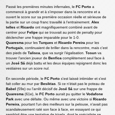
Passé les premières minutes infernales, le
FC Porto
a
commencé à grandir et à s'imposer dans la rencontre et a
ouvert le score sur sa première occasion réelle et sérieuse de
la partie sur un coup franc travaillé à l'entrainement.
Alex
telles
et
Ricardo
ont magnifiquement combiné avant de
centrer pour
Felipe
qui se trouvait au point de penalty pour
déclencher une frappe imparable pour le 1-0.
Quaresma
pour les
Turques
et
Ricardo Pereira
pour les
Portugais
, continuaient de briller dans la rencontre, mais c'est
des pieds de
Talisca
, que va surgir l'égalisation.
Tosun
va
trouver l'ancien joueur de
Benfica
complètement seul face à
un
José Sá
déjà battu et les deux équipes rejoignent donc les
vestiaires sur un score nul.
En seconde période, le
FC Porto
s'est laissé intimider et s'est
fait coller au mur par
Besiktas
. Si ce n'était pas le poteau de
Babel
(59e) ou l'arrêt décisif de
José Sá
sur une frappe de
Quaresma
(61e), le
FC Porto
aurait pu quitter le
Vodafone
Park
avec une défaite. Ou même avec une victoire si
Ricardo
Perreira
, pourtant l'un des meilleurs sur la pelouse, n'avait pas
scandaleusement raté son face à face, en essayant ce qui
semblait être une tentative de trivela, dont le spécialiste se