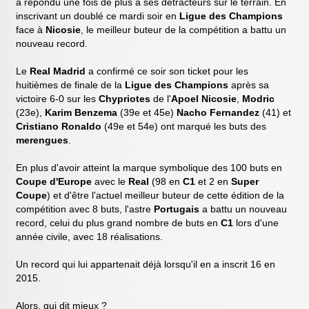
a répondu une fois de plus à ses détracteurs sur le terrain. En
inscrivant un doublé ce mardi soir en
Ligue des Champions
face à
Nicosie
, le meilleur buteur de la compétition a battu un
nouveau record.
Le
Real Madrid
a confirmé ce soir son ticket pour les
huitièmes de finale de la
Ligue des Champions
après sa
victoire 6-0 sur les
Chypriotes
de l'
Apoel Nicosie
,
Modric
(23e),
Karim
Benzema
(39e et 45e)
Nacho Fernandez
(41) et
Cristiano Ronaldo
(49e et 54e) ont marqué les buts des
merengues
.
En plus d'avoir atteint la marque symbolique des 100 buts en
Coupe d'Europe
avec le
Real
(98 en
C1
et 2 en
Super
Coupe
) et d'être l'actuel meilleur buteur de cette édition de la
compétition avec 8 buts, l'astre
Portugais
a battu un nouveau
record, celui du plus grand nombre de buts en
C1
lors d'une
année civile, avec 18 réalisations.
Un record qui lui appartenait déjà lorsqu'il en a inscrit 16 en
2015.
Alors, qui dit mieux ?