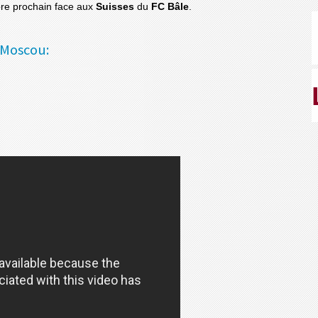
bre prochain face aux
Suisses
du
FC Bâle
.
 Moscou: