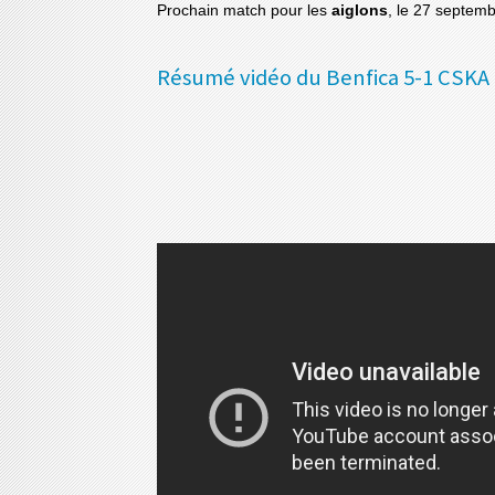
Prochain match pour les
aiglons
, le 27 septem
Résumé vidéo du Benfica 5-1 CSKA