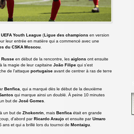
e
UEFA Youth League
(
Ligue des champions
en version
our leur entrée en matière qui a commencé avec une
es du CSKA Moscou
.
e
Russe
en début de la rencontre, les
aiglons
ont ensuite
à la magie de leur capitaine
João Filipe
qui s'est
che de l'attaque
portugaise
avant de centrer à ras de terre
par
Benfica
, qui a marqué dès le début de la deuxième
Santos
qui marque ainsi un doublé. À peine 10 minutes
 un but de
José Gomes
.
 à un but de
Zhokonrin
, mais
Benfica
était en grande
coup, d'abord par
Ricardo Araujo
et ensuite par
Umaro
ans et qui a brillé lors du tournoi de
Montaigu
.