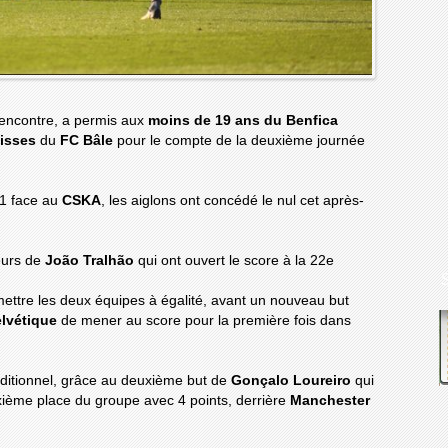
rencontre, a permis aux
moins de 19 ans du Benfica
isses
du
FC Bâle
pour le compte de la deuxième journée
-1 face au
CSKA
, les aiglons ont concédé le nul cet après-
eurs de
João Tralhão
qui ont ouvert le score à la 22e
ettre les deux équipes à égalité, avant un nouveau but
elvétique
de mener au score pour la première fois dans
dditionnel, grâce au deuxième but de
Gonçalo Loureiro
qui
xième place du groupe avec 4 points, derrière
Manchester