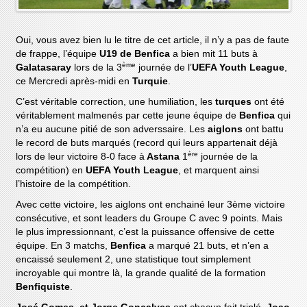
Oui, vous avez bien lu le titre de cet article, il n’y a pas de faute
de frappe, l’équipe
U19 de Benfica
a bien mit 11 buts à
ème
Galatasaray
lors de la 3
journée de l’
UEFA Youth League
,
ce Mercredi après-midi en
Turquie
.
C’est véritable correction, une humiliation, les
turques
ont été
véritablement malmenés par cette jeune équipe de
Benfica
qui
n’a eu aucune pitié de son adverssaire. Les
aiglons
ont battu
le record de buts marqués (record qui leurs appartenait déjà
ère
lors de leur victoire 8-0 face à
Astana
1
journée de la
compétition) en
UEFA Youth League
, et marquent ainsi
l’histoire de la compétition.
Avec cette victoire, les aiglons ont enchainé leur 3ème victoire
consécutive, et sont leaders du Groupe C avec 9 points. Mais
le plus impressionnant, c’est la puissance offensive de cette
équipe. En 3 matchs,
Benfica
a marqué 21 buts, et n’en a
encaissé seulement 2, une statistique tout simplement
incroyable qui montre là, la grande qualité de la formation
Benfiquiste
.