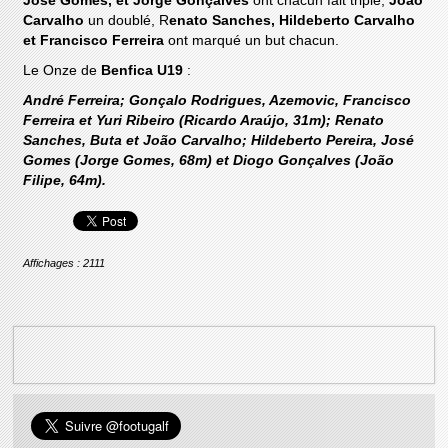
José Gomes, et Jorge Gonçalves
ont chacun fait triplé,
Joao
Carvalho
un doublé, R
enato Sanches, Hildeberto Carvalho
et Francisco Ferreira
ont marqué un but chacun.
Le Onze de
Benfica U19
:
André Ferreira; Gonçalo Rodrigues, Azemovic, Francisco
Ferreira et Yuri Ribeiro (Ricardo Araújo, 31m); Renato
Sanches, Buta et João Carvalho; Hildeberto Pereira, José
Gomes (Jorge Gomes, 68m) et Diogo Gonçalves (João
Filipe, 64m).
Affichages : 2111