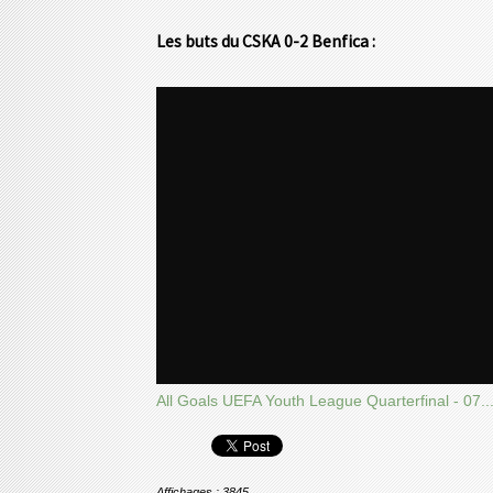
Les buts du CSKA 0-2 Benfica :
All Goals UEFA Youth League Quarterfinal - 07..
Affichages : 3845