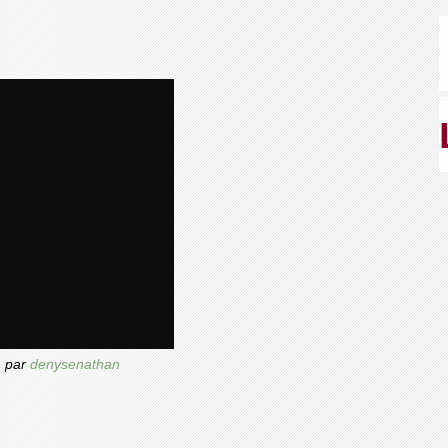
.
par
denysenathan