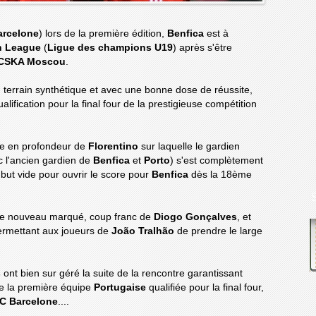
arcelone
) lors de la première édition,
Benfica
est à
h League
(
Ligue des champions U19
) après s'être
CSKA Moscou
.
 terrain synthétique et avec une bonne dose de réussite,
alification pour la final four de la prestigieuse compétition
sse en profondeur de
Florentino
sur laquelle le gardien
c l'ancien gardien de
Benfica
et
Porto
) s'est complètement
but vide pour ouvrir le score pour
Benfica
dès la 18ème
de nouveau marqué, coup franc de
Diogo Gonçalves
, et
permettant aux joueurs de
João Tralhão
de prendre le large
s
ont bien sur géré la suite de la rencontre garantissant
tre la première équipe
Portugaise
qualifiée pour la final four,
C Barcelone
....