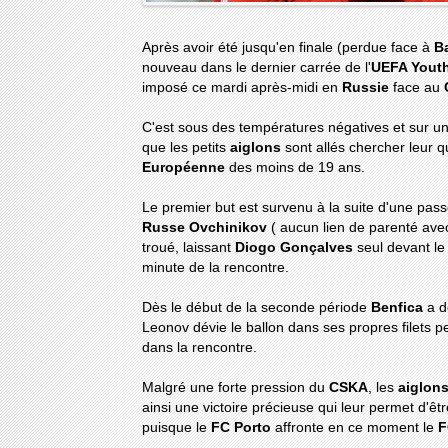
Après avoir été jusqu'en finale (perdue face à
B
nouveau dans le dernier carrée de l'
UEFA Yout
imposé ce mardi après-midi en
Russie
face au
C'est sous des températures négatives et sur un
que les petits
aiglons
sont allés chercher leur qu
Européenne
des moins de 19 ans.
Le premier but est survenu à la suite d'une pa
Russe Ovchinikov
( aucun lien de parenté ave
troué, laissant
Diogo Gonçalves
seul devant le 
minute de la rencontre.
Dès le début de la seconde période
Benfica
a 
Leonov dévie le ballon dans ses propres filets 
dans la rencontre.
Malgré une forte pression du
CSKA
, les
aiglon
ainsi une victoire précieuse qui leur permet d'ê
puisque le
FC Porto
affronte en ce moment le
F