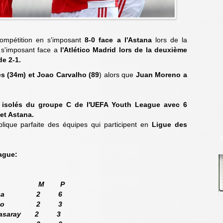
ompétition en s'imposant
8-0 face a l'Astana
lors de la
 s'imposant face a
l'Atlético Madrid lors de la deuxième
de 2-1.
 (34m) et Joao Carvalho (89
) alors que
Juan Moreno a
s isolés du groupe C de l'UEFA Youth League avec 6
 et Astana.
lique parfaite des équipes qui participent en
Ligue des
ague:
M P
enfica 2 6
lético 2 3
atasaray 2 3