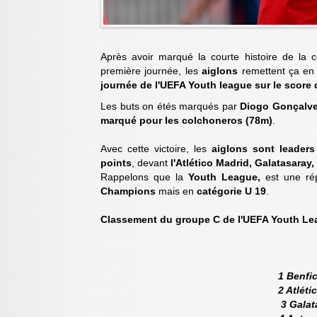
Après avoir marqué la courte histoire de la c
première journée, les
aiglons
remettent ça en
journée de l'UEFA Youth league sur le score 
Les buts on étés marqués par
Diogo Gonçalves
marqué pour les colchoneros (78m)
.
Avec cette victoire, les
aiglons sont leader
points
, devant
l'Atlético Madrid, Galatasaray,
Rappelons que la
Youth League,
est une rép
Champions
mais en
catégorie U 19
.
Classement du groupe C de l'UEFA Youth Le
1 B
2 At
3 Gal