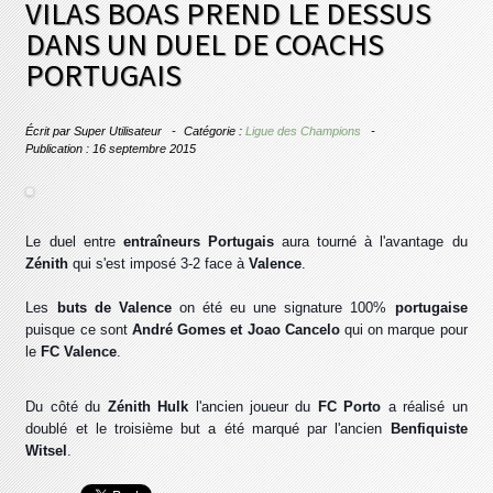
VILAS BOAS PREND LE DESSUS
DANS UN DUEL DE COACHS
PORTUGAIS
Écrit par
Super Utilisateur
Catégorie :
Ligue des Champions
Publication : 16 septembre 2015
Le duel entre
entraîneurs Portugais
aura tourné à l'avantage du
Zénith
qui s'est imposé 3-2 face à
Valence
.
Les
buts de Valence
on été eu une signature 100%
portugaise
puisque ce sont
André Gomes et Joao Cancelo
qui on marque pour
le
FC Valence
.
Du côté du
Zénith Hulk
l'ancien joueur du
FC Porto
a réalisé un
doublé et le troisième but a été marqué par l'ancien
Benfiquiste
Witsel
.