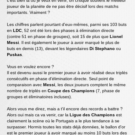
c'est bien là où je veux en venir, on critique souvent le meilleur
joueur de la planète de ne pas être décisif lors des matchs
importants. Vraiment ?
Les chiffres parlent pourtant d'eux-mêmes, parmi ses 103 buts
en
LDC
, 52 ont été lors des phases à élimination directe
(contre 51 en phase de groupes), soit 15 de plus que
Lionel
Messi
. Il est également le joueur à avoir marqué le plus de
buts en demis (13), devant les légendaires
Di Stephano
ou
Puskas
.
Vous en voulez encore ?
Il est devenu aussi le premier joueur à avoir réalisé deux triplés
consécutifs en phase d'élimination directe. Seul point de
comparaison avec
Messi
, les deux joueurs comptent le même
nombre de triplés en
Coupe des Champions
(7, phase de
groupes et éliminatoires incluses).
Alors vous me direz, mais a t'il encore des records a battre ?
Alors oui mais ca va venir, car la
Ligue des Champions
est
clairement la scène où le Portugais a le plus tendance à se
surpasser. Hormis toutes les stats déjà données, le ballon d'or
est le premier joueur à avoir marqué au moins 10 buts lors des