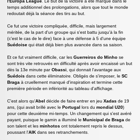
l'Europa League
. Le but de la victoire a été marqué dans le
temps additionnel des prolongations, alors que tout le monde
redoutait déjà la séance des tirs au but.
Ce fut une victoire compliquée, difficile, mais largement
méritée, de la part d'un groupe qui s'est battu jusqu'à la fin
(c'est le cas de le dire) face à une défense à 5 d'une équipe
Suédoise
qui était déjà bien plus avancée dans sa saison.
Et ce fut vraiment difficile, car les
Guerreiros do Minho
se
sont très vite retrouvés en difficulté après avoir encaissé un but
dès la 13e minute par
Obassi
, qui donnait l'avantage aux
Suédois
dans cette éliminatoire. Obligés de s'imposer, le
SC
Braga
à cruellement manqué d'inspiration et termine cette
première période en infériorité au tableau d'affichage.
C'est alors qu'
Abel
décide de faire entrer en jeu
Xadas
de 19
ans, (qui avait brillé avec le
Portugal
lors du
mondial U20
)
pour cette deuxième mi-temps. Un changement qui s'est avéré
payant, puisque le gamin a illuminé le
Municipal de Braga
de
son talent et les
minhotos
ont totalement repris le dessus,
poussant l'
AIK
dans ses retranchements.